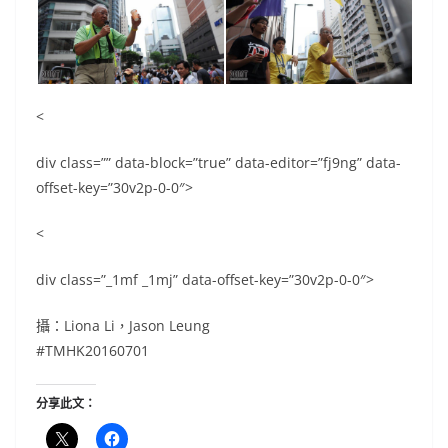
<
div class=”” data-block=”true” data-editor=”fj9ng” data-
offset-key=”30v2p-0-0″>
<
div class=”_1mf _1mj” data-offset-key=”30v2p-0-0″>
攝：Liona Li，Jason Leung
#TMHK20160701
分享此文：