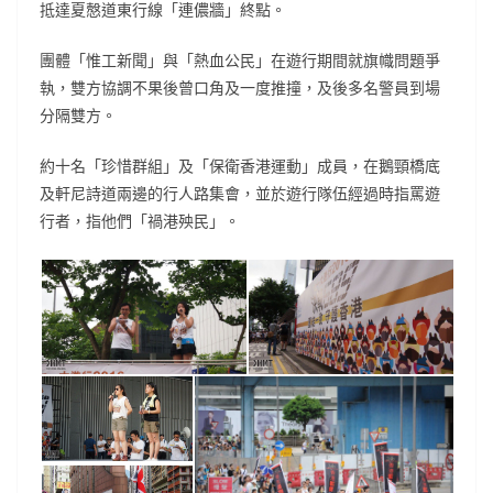
抵達夏慤道東行線「連儂牆」終點。
團體「惟工新聞」與「熱血公民」在遊行期間就旗幟問題爭
執，雙方協調不果後曾口角及一度推撞，及後多名警員到場
分隔雙方。
約十名「珍惜群組」及「保衛香港運動」成員，在鵝頸橋底
及軒尼詩道兩邊的行人路集會，並於遊行隊伍經過時指罵遊
行者，指他們「禍港殃民」。