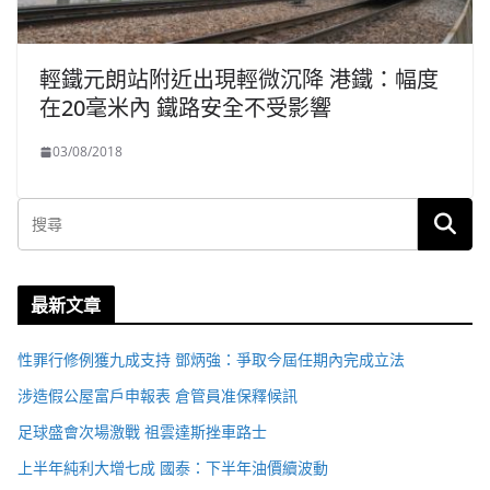
輕鐵元朗站附近出現輕微沉降 港鐵：幅度
在20毫米內 鐵路安全不受影響
03/08/2018
最新文章
性罪行修例獲九成支持 鄧炳強：爭取今屆任期內完成立法
涉造假公屋富戶申報表 倉管員准保釋候訊
足球盛會次場激戰 祖雲達斯挫車路士
上半年純利大增七成 國泰：下半年油價續波動