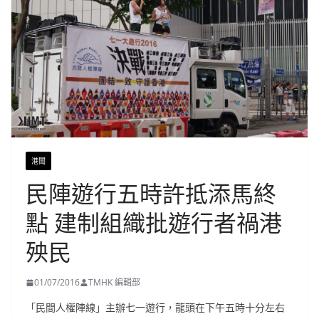
港聞
民陣遊行五時許抵添馬終
點 建制組織批遊行者禍港
殃民
01/07/2016
TMHK 編輯部
「民間人權陣線」主辦七一遊行，龍頭在下午五時十分左右