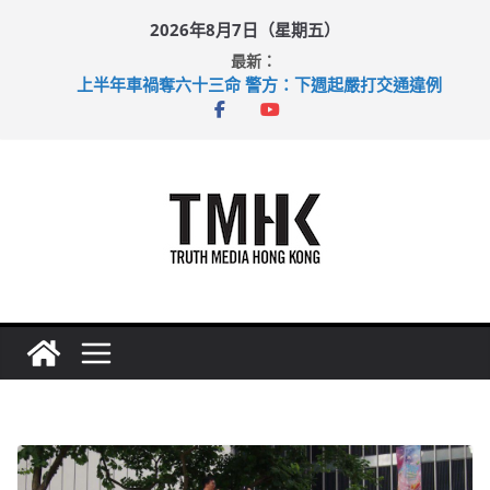
Skip
2026年8月7日（星期五）
to
最新：
content
上半年車禍奪六十三命 警方：下週起嚴打交通違例
性罪行修例獲九成支持 鄧炳強：爭取今屆任期內完成立法
涉造假公屋富戶申報表 倉管員准保釋候訊
足球盛會次場激戰 祖雲達斯挫車路士
上半年純利大增七成 國泰：下半年油價續波動