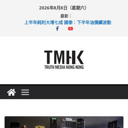
Skip
2026年8月8日（星期六）
to
最新：
content
上半年純利大增七成 國泰：下半年油價續波動
拜仁熱身賽挫維拉 啟德主場館奪錦標
性罪行修例獲九成支持 鄧炳強：爭取今屆任期內完成立法
涉造假公屋富戶申報表 倉管員准保釋候訊
足球盛會次場激戰 祖雲達斯挫車路士