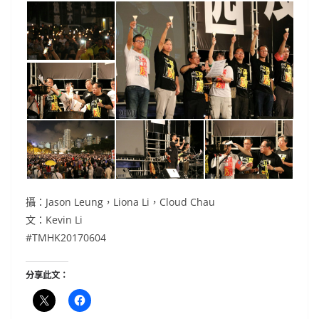
攝：Jason Leung，Liona Li，Cloud Chau
文：Kevin Li
#TMHK20170604
分享此文：