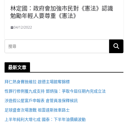
林定國：政府會加強市民對《憲法》認識
勉勵年輕人要尊重《憲法》
04/12/2022
最新文章
拜仁熱身賽挫維拉 啟德主場館奪錦標
性罪行修例獲九成支持 鄧炳強：爭取今屆任期內完成立法
涉造假公屋富戶申報表 倉管員准保釋候訊
足球盛會次場激戰 祖雲達斯挫車路士
上半年純利大增七成 國泰：下半年油價續波動