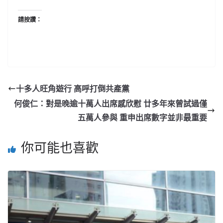
請按讚：
十多人旺角遊行 高呼打倒共產黨
何俊仁：對是晚逾十萬人出席感欣慰 廿多年來曾試過僅
五萬人參與 重申出席數字並非最重要
你可能也喜歡