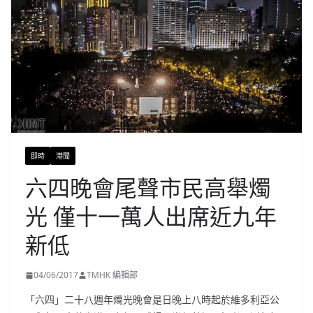
即時
港聞
六四晚會尾聲市民高舉燭
光 僅十一萬人出席近九年
新低
04/06/2017
TMHK 編輯部
「六四」二十八週年燭光晚會是日晚上八時起於維多利亞公