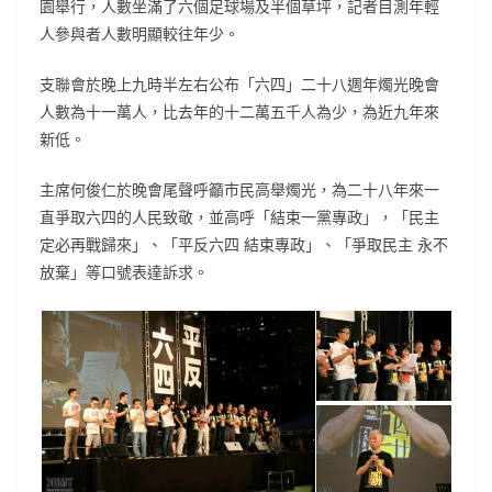
園舉行，人數坐滿了六個足球場及半個草坪，記者目測年輕
人參與者人數明顯較往年少。
支聯會於晚上九時半左右公布「六四」二十八週年燭光晚會
人數為十一萬人，比去年的十二萬五千人為少，為近九年來
新低。
主席何俊仁於晚會尾聲呼籲市民高舉燭光，為二十八年來一
直爭取六四的人民致敬，並高呼「結束一黨專政」，「民主
定必再戰歸來」、「平反六四 結束專政」、「爭取民主 永不
放棄」等口號表達訴求。