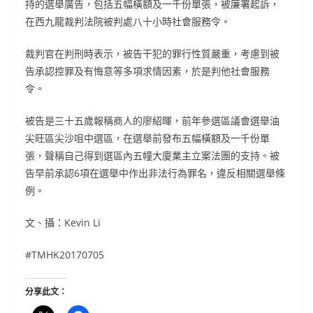
持的選舉廣告，包括五幅橫額及一千份單張，被廉署起訴，
在西九龍裁判法院被判處八十小時社會服務令。
裁判官在判刑時表示，被告干犯的罪行性質嚴重，考慮到被
告承認控罪及有悔意等多項求情因素，於是判他社會服務
令。
被告是三十五歲報稱商人的廖紹暉，前年參選區議會選舉油
尖旺區尖沙咀中選區，在選舉前發布五幅橫額及一千份單
張，聲稱自己得到選區內五幢大廈業主立案法團的支持。被
告早前承認6項在選舉中作出非法行為罪名，違反相關選舉條
例。
文、攝：
Kevin Li
#TMHK20170705
分享此文：