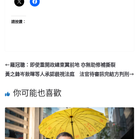
請按讚：
羅冠聰：即使重開政總東翼前地 亦無助修補撕裂
黃之鋒岑敖暉等人承認藐視法庭 法官待審訊完結方判刑
你可能也喜歡