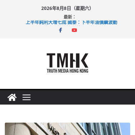
Skip
2026年8月8日（星期六）
to
最新：
content
上半年純利大增七成 國泰：下半年油價續波動
拜仁熱身賽挫維拉 啟德主場館奪錦標
性罪行修例獲九成支持 鄧炳強：爭取今屆任期內完成立法
涉造假公屋富戶申報表 倉管員准保釋候訊
足球盛會次場激戰 祖雲達斯挫車路士