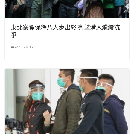
東北案獲保釋八人步出終院 望港人繼續抗
爭
24/11/2017