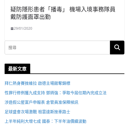
疑防隱形患者「播毒」 機場入境事務隊員
戴防護面罩出勤
29/01/2020
最新文章
拜仁熱身賽挫維拉 啟德主場館奪錦標
性罪行修例獲九成支持 鄧炳強：爭取今屆任期內完成立法
涉造假公屋富戶申報表 倉管員准保釋候訊
足球盛會次場激戰 祖雲達斯挫車路士
上半年純利大增七成 國泰：下半年油價續波動