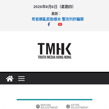
Skip
2026年8月6日（星期四）
to
最新：
content
希愈調亂胚胎樣本 警改列詐騙案
足球盛會次場激戰 祖雲達斯挫車路士
上半年純利大增七成 國泰：下半年油價續波動
上半年車禍奪六十三命 警方：下週起嚴打交通違例
巴士非禮女學生 六旬漢判囚四月