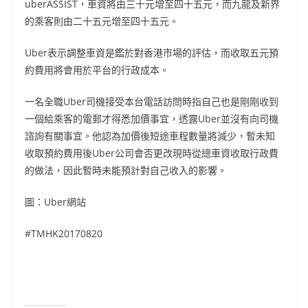
uberASSIST，車資將由三十元增至四十五元，而九龍及新界
的乘客則由二十五元增至四十五元。
Uber表示調整車資是鑑於對香港市場的評估，而收取五元預
約費用將會用於平台的行政成本。
一名全職Uber司機接受本台電話訪問時指自己也是剛剛收到
一個給乘客的電郵才得悉加價事宜，透露Uber並沒有向司機
諮詢有關事宜。他認為加價後短途車程數量將減少，暫未知
收取預約費用後Uber公司會否更改現時從總車資收取行政費
的做法，因此暫時未能預計對自己收入的影響。
圖：Uber網站
#TMHK20170820