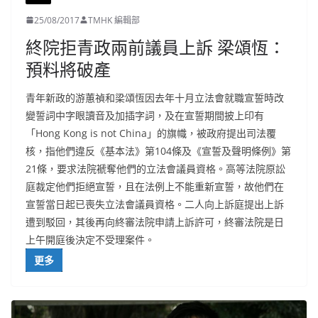
25/08/2017
TMHK 編輯部
終院拒青政兩前議員上訴 梁頌恆：
預料將破產
青年新政的游蕙禎和梁頌恆因去年十月立法會就職宣誓時改
變誓詞中字眼讀音及加插字詞，及在宣誓期間披上印有
「Hong Kong is not China」的旗幟，被政府提出司法覆
核，指他們違反《基本法》第104條及《宣誓及聲明條例》第
21條，要求法院褫奪他們的立法會議員資格。高等法院原訟
庭裁定他們拒絕宣誓，且在法例上不能重新宣誓，故他們在
宣誓當日起已喪失立法會議員資格。二人向上訴庭提出上訴
遭到駁回，其後再向終審法院申請上訴許可，終審法院是日
上午開庭後決定不受理案件。
更多