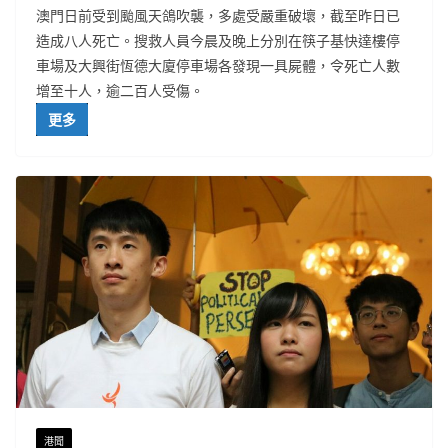
澳門日前受到颱風天鴿吹襲，多處受嚴重破壞，截至昨日已
造成八人死亡。搜救人員今晨及晚上分別在筷子基快達樓停
車場及大興街恆德大廈停車場各發現一具屍體，令死亡人數
增至十人，逾二百人受傷。
更多
港聞