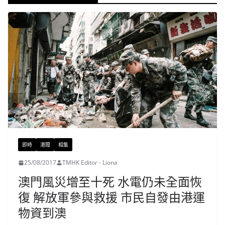
即時
港聞
相集
25/08/2017
TMHK Editor - Liona
澳門風災增至十死 水電仍未全面恢
復 解放軍參與救援 市民自發由港運
物資到澳