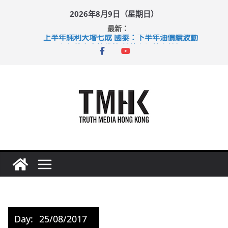
Skip
2026年8月9日（星期日）
to
最新：
content
上半年純利大增七成 國泰：下半年油價續波動
拜仁熱身賽挫維拉 啟德主場館奪錦標
性罪行修例獲九成支持 鄧炳強：爭取今屆任期內完成立法
涉造假公屋富戶申報表 倉管員准保釋候訊
足球盛會次場激戰 祖雲達斯挫車路士
Day:
25/08/2017