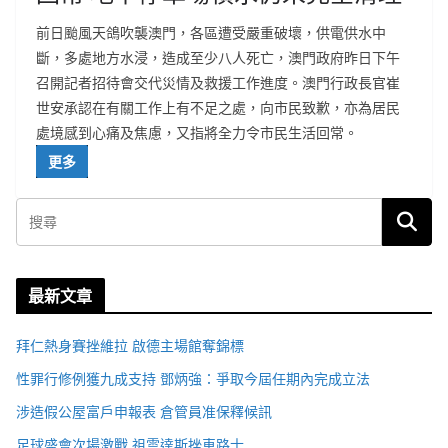
前日颱風天鴿吹襲澳門，各區遭受嚴重破壞，供電供水中
斷，多處地方水浸，造成至少八人死亡，澳門政府昨日下午
召開記者招待會交代災情及救援工作進度。澳門行政長官崔
世安承認在有關工作上有不足之處，向市民致歉，亦為居民
處境感到心痛及焦慮，又指將全力令市民生活回常。
更多
最新文章
拜仁熱身賽挫維拉 啟德主場館奪錦標
性罪行修例獲九成支持 鄧炳強：爭取今屆任期內完成立法
涉造假公屋富戶申報表 倉管員准保釋候訊
足球盛會次場激戰 祖雲達斯挫車路士