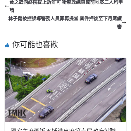
黃之鋒向終院提上訴許可 衝擊政總東翼前地案三人均申
請
林子健被控誤導警務人員罪再提堂 案件押後至下月尾續
審
你可能也喜歡