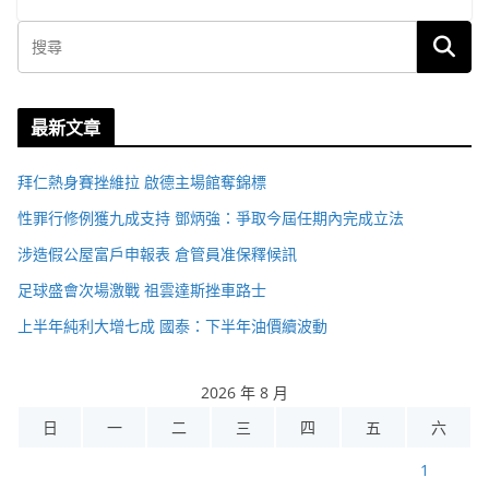
最新文章
拜仁熱身賽挫維拉 啟德主場館奪錦標
性罪行修例獲九成支持 鄧炳強：爭取今屆任期內完成立法
涉造假公屋富戶申報表 倉管員准保釋候訊
足球盛會次場激戰 祖雲達斯挫車路士
上半年純利大增七成 國泰：下半年油價續波動
2026 年 8 月
日
一
二
三
四
五
六
1