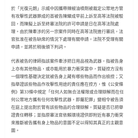
於「光復元朗」示威中因攜帶辣椒油噴劑被裁定公眾地方管
有攻擊性武器罪成的首被告陳耀成早前上訴至高等法院被駁
回，而陳擬上訴至終審法院的許可申請是日在高等法院處
理。由於陳牽涉的另一宗案件同時在高等法院進行審訊，法
官批准在被告缺席的情況下處理有關申請，法院不受理有關
申請，並將於稍後頒下判詞。
代表被告的律師指該案件牽涉把日用品視為武器，指被告身
上亦有其他物品，或亦能用於暴力衝突當中，質疑控方沒有
一個理性基礎決定就被告身上藏有哪些物品而作出檢控；又
指舉證該些物品作攻擊性用途的責任應在控方，惟《公安條
例》第33條中規定「任何人如無合法權限或合理辯解而在任
何公眾地方攜有任何攻擊性武器，即屬犯罪」變相令被告須
在庭上提出對於管有該些物品的合理辯解，質疑是否已把舉
證責任轉移；並指原審法官依賴環境證供即附近有暴力衝突
來推斷被告攜有身上物品的意圖不足以得知其真正的主觀意
圖。