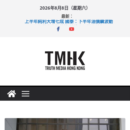
Skip
2026年8月8日（星期六）
to
最新：
content
上半年純利大增七成 國泰：下半年油價續波動
拜仁熱身賽挫維拉 啟德主場館奪錦標
性罪行修例獲九成支持 鄧炳強：爭取今屆任期內完成立法
涉造假公屋富戶申報表 倉管員准保釋候訊
足球盛會次場激戰 祖雲達斯挫車路士