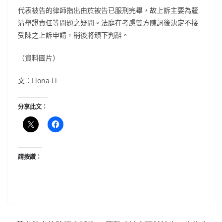
代表被告的律師指出由於被告已服刑完畢，故上訴主要為釐
清舉證責任等問題之疑問。法庭在考慮雙方陳詞後決定不接
受陳之上訴申請，稍後將頒下判辭。
（資料圖片）
文：Liona Li
分享此文：
請按讚：