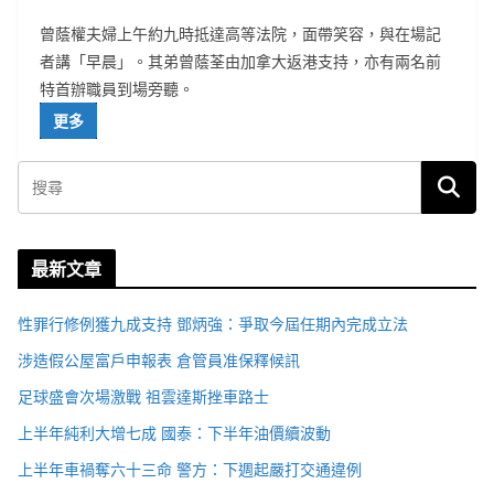
曾蔭權夫婦上午約九時抵達高等法院，面帶笑容，與在場記
者講「早晨」。其弟曾蔭荃由加拿大返港支持，亦有兩名前
特首辦職員到場旁聽。
更多
最新文章
性罪行修例獲九成支持 鄧炳強：爭取今屆任期內完成立法
涉造假公屋富戶申報表 倉管員准保釋候訊
足球盛會次場激戰 祖雲達斯挫車路士
上半年純利大增七成 國泰：下半年油價續波動
上半年車禍奪六十三命 警方：下週起嚴打交通違例