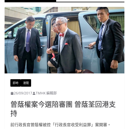
即時
港聞
26/09/2017
TMHK 編輯部
曾蔭權案今選陪審團 曾蔭荃回港支
持
前行政長官曾蔭權被控「行政長官收受利益罪」案開審。