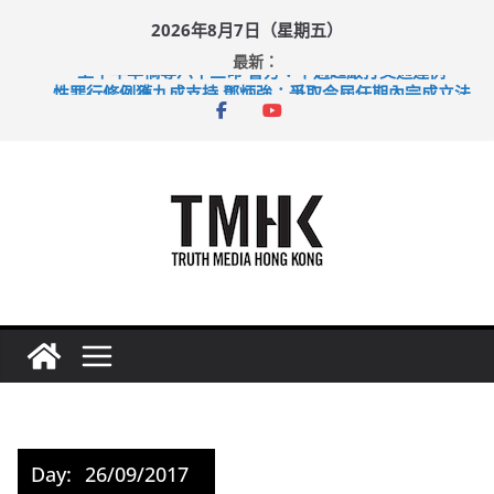
Skip
2026年8月7日（星期五）
to
最新：
content
上半年車禍奪六十三命 警方：下週起嚴打交通違例
性罪行修例獲九成支持 鄧炳強：爭取今屆任期內完成立法
涉造假公屋富戶申報表 倉管員准保釋候訊
足球盛會次場激戰 祖雲達斯挫車路士
上半年純利大增七成 國泰：下半年油價續波動
Day:
26/09/2017