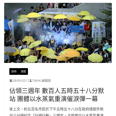
即時
港聞
28/09/2017
TMHK 編輯部
佔領三週年 數百人五時五十八分默
站 團體以水蒸氣重演催淚彈一幕
承上文，約五百名市民於下午五時五十八分在政府總部外默
站三分鐘紀念「佔領行動」三週年，主辦單位以水蒸氣重演