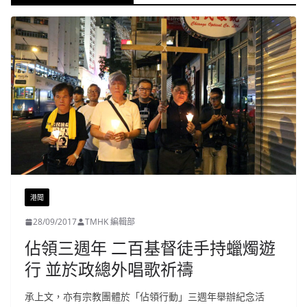
港聞
28/09/2017
TMHK 編輯部
佔領三週年 二百基督徒手持蠟燭遊
行 並於政總外唱歌祈禱
承上文，亦有宗教團體於「佔領行動」三週年舉辦紀念活