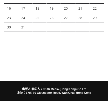
16
17
18
19
20
21
22
23
24
25
26
27
28
29
30
31
出版人/承印人：Truth Media (Hong Kong) Co Ltd
地址：17/F, 80 Gloucester Road, Wan Chai, Hong Kong