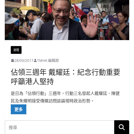
港聞
28/09/2017
TMHK 編輯部
佔領三週年 戴耀廷：紀念行動重要
呼籲港人堅持
是日為「佔領行動」三週年，行動三名發起人戴耀廷、陳健
民及朱耀明接受傳媒訪問談論現時政治形勢。
更多