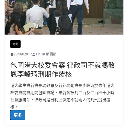
港聞
28/09/2017
TMHK 編輯部
包圍港大校委會案 律政司不就馮敬
恩李峰琦刑期作覆核
港大學生會前會長馮敬恩及前外務副會長李峰琦於去年港大
校委會開會期間包圍會場，早前各被判二百及二百四十小時
社會服務令，律政司是日晚上決定不就兩人的判刑提出覆
核。
更多