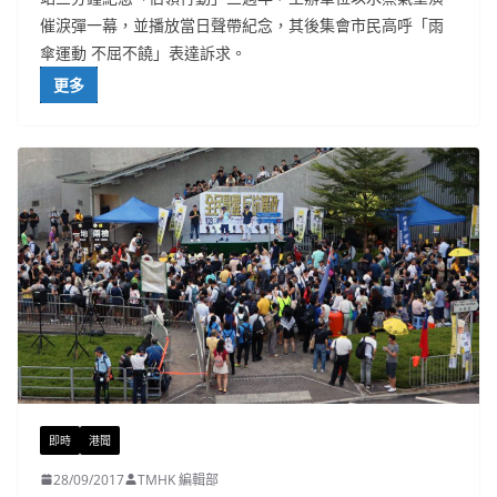
催淚彈一幕，並播放當日聲帶紀念，其後集會市民高呼「雨
傘運動 不屈不饒」表達訴求。
更多
即時
港聞
28/09/2017
TMHK 編輯部