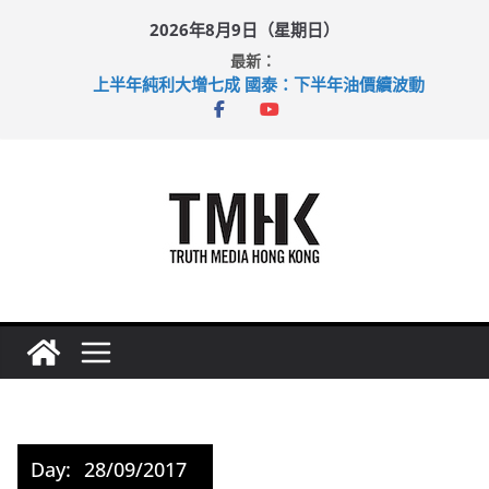
Skip
2026年8月9日（星期日）
to
最新：
content
上半年純利大增七成 國泰：下半年油價續波動
拜仁熱身賽挫維拉 啟德主場館奪錦標
性罪行修例獲九成支持 鄧炳強：爭取今屆任期內完成立法
涉造假公屋富戶申報表 倉管員准保釋候訊
足球盛會次場激戰 祖雲達斯挫車路士
Day:
28/09/2017