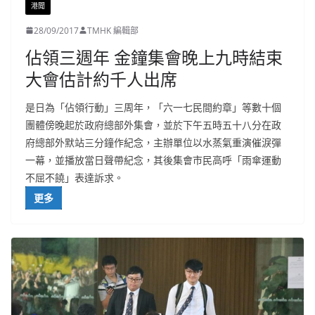
港聞
28/09/2017
TMHK 編輯部
佔領三週年 金鐘集會晚上九時結束
大會估計約千人出席
是日為「佔領行動」三周年，「六一七民間約章」等數十個
團體傍晚起於政府總部外集會，並於下午五時五十八分在政
府總部外默站三分鐘作紀念，主辦單位以水蒸氣重演催淚彈
一幕，並播放當日聲帶紀念，其後集會市民高呼「雨傘運動
不屈不饒」表達訴求。
更多