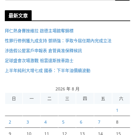
最新文章
拜仁熱身賽挫維拉 啟德主場館奪錦標
性罪行修例獲九成支持 鄧炳強：爭取今屆任期內完成立法
涉造假公屋富戶申報表 倉管員准保釋候訊
足球盛會次場激戰 祖雲達斯挫車路士
上半年純利大增七成 國泰：下半年油價續波動
2026 年 8 月
日
一
二
三
四
五
六
1
2
3
4
5
6
7
8
9
10
11
12
13
14
15