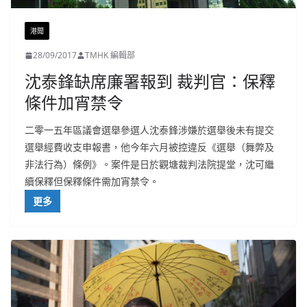
港聞
28/09/2017
TMHK 編輯部
沈泰鋒缺席廉署報到 裁判官：保釋
條件加宵禁令
二零一五年區議會選舉參選人沈泰鋒涉嫌於選舉後未有提交
選舉經費收支申報書，他今年六月被控違反《選舉（舞弊及
非法行為）條例》。案件是日於觀塘裁判法院提堂，沈可繼
續保釋但保釋條件需加宵禁令。
更多