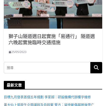
獅子山隧道週日起實施「易通行」 隧道週
六晚起實施臨時交通措施
25/05/2023
最新文章
目標九月發表首個五年規劃 李家超：研設機構代辦樓宇維修
黃大仙上邨發生企圖謀殺及自殺案 警方：疑兇斬傷鄰居後墮亡