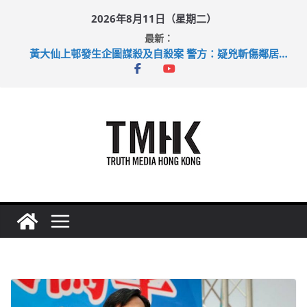
Skip
2026年8月11日（星期二）
to
最新：
content
目標九月發表首個五年規劃 李家超：研設機構代辦樓宇維修
黃大仙上邨發生企圖謀殺及自殺案 警方：疑兇斬傷鄰居後墮亡
拜仁熱身賽挫維拉 啟德主場館奪錦標
性罪行修例獲九成支持 鄧炳強：爭取今屆任期內完成立法
涉造假公屋富戶申報表 倉管員准保釋候訊