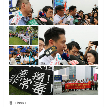
攝：Liona Li