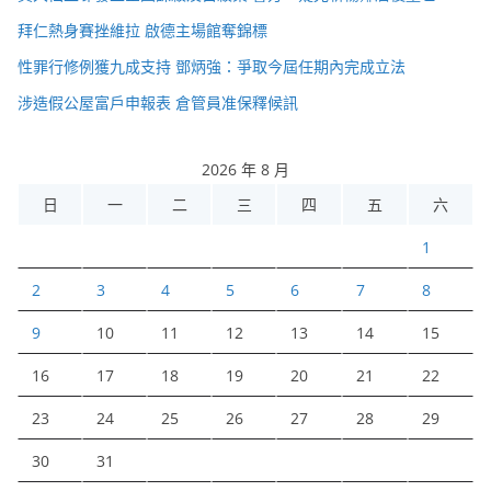
拜仁熱身賽挫維拉 啟德主場館奪錦標
性罪行修例獲九成支持 鄧炳強：爭取今屆任期內完成立法
涉造假公屋富戶申報表 倉管員准保釋候訊
2026 年 8 月
日
一
二
三
四
五
六
1
2
3
4
5
6
7
8
9
10
11
12
13
14
15
16
17
18
19
20
21
22
23
24
25
26
27
28
29
30
31