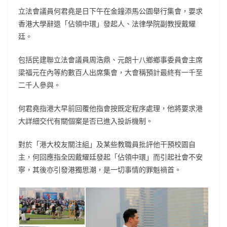
立法會議員何君堯是日下午在金鐘添馬公園舉行集會，要求
香港大學辭退「佔領中環」發起人、法律學院副教授戴耀
廷。
包括民建聯立法會議員周浩鼎、元朗十八鄉鄉事委員會主席
梁福元在內等約數百人出席集會，大會稱預計最終有一千至
二千人參與。
何君堯指港大早前回覆他指會按既定程序處理，他將要求港
大詳細交代有關個案是否已進入投訴機制。
對於「港大校友關注組」及某些教職員批評他干預校園自
主，何回應指全因戴耀廷發起「佔領中環」而引起社會不安
寧，其後亦引發港獨思潮，是一切事情的罪魁禍首。