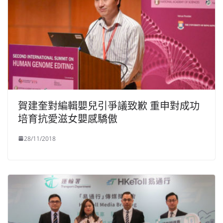
賀建奎對編輯嬰兒引爭議致歉 重申對成功
培育抗愛滋女嬰感驕傲
28/11/2018