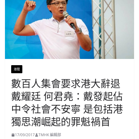
港聞
數百人集會要求港大辭退
戴耀廷 何君堯：戴發起佔
中令社會不安寧 是包括港
獨思潮崛起的罪魁禍首
17/09/2017
TMHK 編輯部