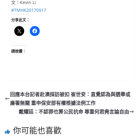
文：Kevin Li
#
TMHK20170917
分享此文：
請按讚：
回應本台記者赴澳採訪被扣 崔世安：直覺認為與選舉或
廉署無關 重申保安部有權根據法例工作
戴耀廷：不認罪也算公民抗命 尊重何君堯言論自由
你可能也喜歡