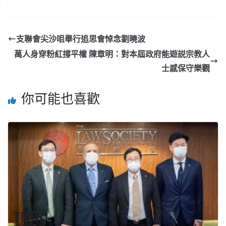
支聯會尖沙咀舉行追思會悼念劉曉波
萬人身穿粉紅撐平權 陳章明：對本屆政府能遊説宗教人
士感保守樂觀
你可能也喜歡