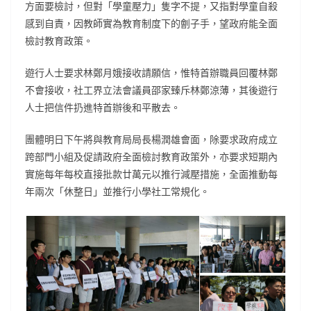
方面要檢討，但對「學童壓力」隻字不提，又指對學童自殺
感到自責，因教師實為教育制度下的劊子手，望政府能全面
檢討教育政策。
遊行人士要求林鄭月娥接收請願信，惟特首辦職員回覆林鄭
不會接收，社工界立法會議員邵家臻斥林鄭涼薄，其後遊行
人士把信件扔進特首辦後和平散去。
團體明日下午將與教育局局長楊潤雄會面，除要求政府成立
跨部門小組及促請政府全面檢討教育政策外，亦要求短期內
實施每年每校直接批款廿萬元以推行減壓措施，全面推動每
年兩次「休整日」並推行小學社工常規化。