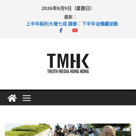
Skip
2026年8月9日（星期日）
to
最新：
content
上半年純利大增七成 國泰：下半年油價續波動
拜仁熱身賽挫維拉 啟德主場館奪錦標
性罪行修例獲九成支持 鄧炳強：爭取今屆任期內完成立法
涉造假公屋富戶申報表 倉管員准保釋候訊
足球盛會次場激戰 祖雲達斯挫車路士