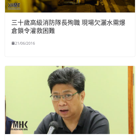
三十歲高級消防隊長殉職 現場欠灑水需爆
倉鎖令灌救困難
21/06/2016