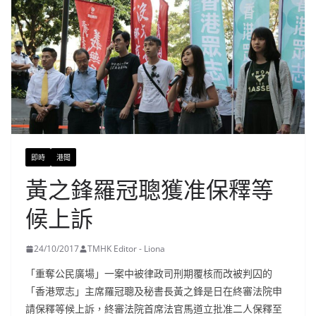
即時
港聞
黃之鋒羅冠聰獲准保釋等
候上訴
24/10/2017
TMHK Editor - Liona
「重奪公民廣場」一案中被律政司刑期覆核而改被判囚的
「香港眾志」主席羅冠聰及秘書長黃之鋒是日在終審法院申
請保釋等候上訴，終審法院首席法官馬道立批准二人保釋至