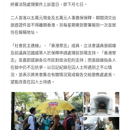
終審法院處理案件上訴當日，即下月七日。
二人皆准以五萬元現金及五萬元人事擔保保釋，期間須交出
旅遊證件並不得離開香港，另每星期需到警署報到一次並居
住在報稱地址。
「社會民主連線」、「香港眾志」成員、立法會議員張超雄
及前議員范國威等人於保釋申請處理前到場支持。「香港眾
志」袁嘉蔚感謝各位市民對政治犯的支持；而張超雄指各人
在獄中仍不忘抗爭，以日記紀錄在囚人士所遇到之不公情
況，並表示將來會集合有關情況寫成報告交給懲教處處長，
望能改善在囚人士待遇。