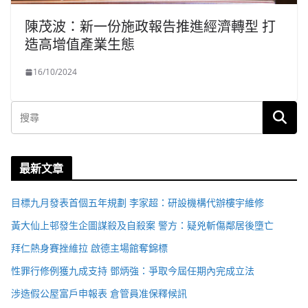
陳茂波：新一份施政報告推進經濟轉型 打
造高增值產業生態
16/10/2024
最新文章
目標九月發表首個五年規劃 李家超：研設機構代辦樓宇維修
黃大仙上邨發生企圖謀殺及自殺案 警方：疑兇斬傷鄰居後墮亡
拜仁熱身賽挫維拉 啟德主場館奪錦標
性罪行修例獲九成支持 鄧炳強：爭取今屆任期內完成立法
涉造假公屋富戶申報表 倉管員准保釋候訊