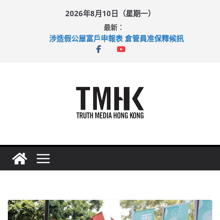
Skip
2026年8月10日（星期一）
to
最新：
性罪行修例獲九成支持 鄧炳強：爭取今屆任期內完成立法
content
涉造假公屋富戶申報表 倉管員准保釋候訊
目標九月發表首個五年規劃 李家超：研設機構代辦樓宇維修
黃大仙上邨發生企圖謀殺及自殺案 警方：疑兇斬傷鄰居後墮亡
拜仁熱身賽挫維拉 啟德主場館奪錦標