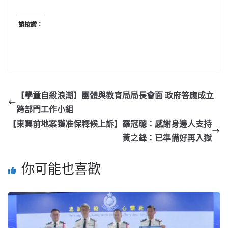
請按讚：
【學童自殺浪潮】團體與教育局局長會面 政府答應成立
跨部門工作小組
【東翼前地案獲准保釋候上訴】羅冠聰：感謝身邊人支持
黃之鋒：已準備好再入獄
你可能也喜歡