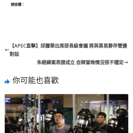
請按讚：
【APEC直擊】邱騰華出席部長級會議 將與貿易夥伴雙邊
對話
朱經緯案表證成立 自辯當晚情況很不穩定
你可能也喜歡