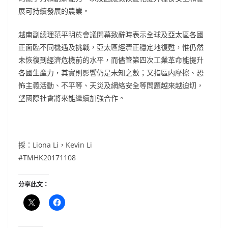
展可持續發展的農業。
越南副總理范平明於會議開幕致辭時表示全球及亞太區各國
正面臨不同機遇及挑戰，亞太區經濟正穩定地復甦，惟仍然
未恢復到經濟危機前的水平，而儘管第四次工業革命能提升
各國生產力，其實則影響仍是未知之數；又指區内摩擦、恐
怖主義活動、不平等、天災及網絡安全等問題越來越迫切，
望國際社會將來能繼續加強合作。
採：Liona Li，Kevin Li
#
TMHK20171108
分享此文：