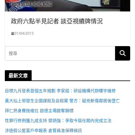
政府六點半見記者 談亞視續牌情況
01/04/2015
最新文章
目標九月發表首個五年規劃 李家超：研設機構代辦樓宇維修
黃大仙上邨發生企圖謀殺及自殺案 警方：疑兇斬傷鄰居後墮亡
拜仁熱身賽挫維拉 啟德主場館奪錦標
性罪行修例獲九成支持 鄧炳強：爭取今屆任期內完成立法
涉造假公屋富戶申報表 倉管員准保釋候訊