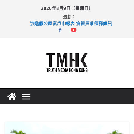
Skip
2026年8月9日（星期日）
to
最新：
content
涉造假公屋富戶申報表 倉管員准保釋候訊
目標九月發表首個五年規劃 李家超：研設機構代辦樓宇維修
黃大仙上邨發生企圖謀殺及自殺案 警方：疑兇斬傷鄰居後墮亡
拜仁熱身賽挫維拉 啟德主場館奪錦標
性罪行修例獲九成支持 鄧炳強：爭取今屆任期內完成立法