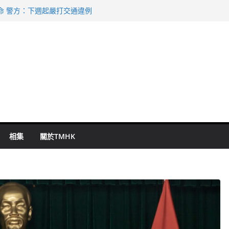
命 警方：下週起嚴打交通違例
持 鄧炳強：爭取今屆任期內完成立法
表 倉管員准保釋候訊
祖雲達斯挫車路士
 國泰：下半年油價續波動
相集
關於TMHK