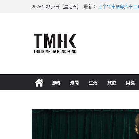
Skip
最新：
上半年車禍奪六十三
2026年8月7日（星期五）
to
性罪行修例獲九成支
涉造假公屋富戶申報
content
足球盛會次場激戰 
上半年純利大增七成
即時
港聞
生活
旅遊
財經