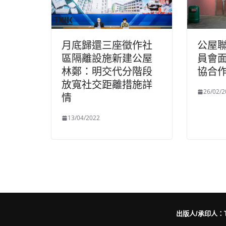
月底歸還三座徵作社
公屋
區隔離設施新建公屋
員會面
林鄭：明交代分階段
協合
放寬社交距離措施詳
26/02/2
情
13/04/2022
出版人/承印人：Trut