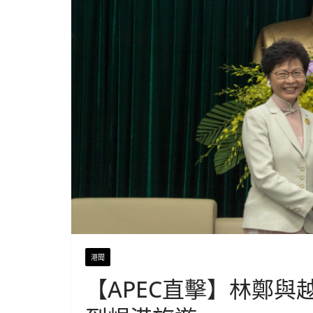
港聞
【APEC直擊】林鄭與