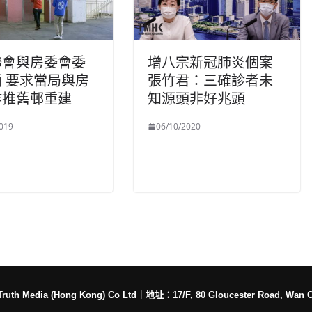
聯會與房委會委
增八宗新冠肺炎個案
 要求當局與房
張竹君：三確診者未
作推舊邨重建
知源頭非好兆頭
019
06/10/2020
h Media (Hong Kong) Co Ltd
｜
地址：17/F, 80 Gloucester Road, Wan 