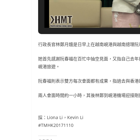
行政長官林鄭月娥是日早上在越南峴港與越南總理阮
她首先感謝阮春福在百忙中抽空見面，又指自己去年
峴港旅遊。
阮春福則表示雙方每次會面都有成果，指過去與香港
兩人會面時間約一小時，其後林鄭到峴港機場迎接剛抵
採：Liona Li，Kevin Li
#TMHK20171110