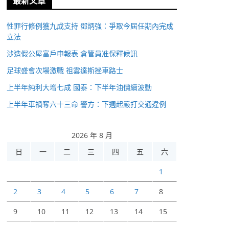
最新文章
性罪行修例獲九成支持 鄧炳強：爭取今屆任期內完成
立法
涉造假公屋富戶申報表 倉管員准保釋候訊
足球盛會次場激戰 祖雲達斯挫車路士
上半年純利大增七成 國泰：下半年油價續波動
上半年車禍奪六十三命 警方：下週起嚴打交通違例
2026 年 8 月
日
一
二
三
四
五
六
1
2
3
4
5
6
7
8
9
10
11
12
13
14
15