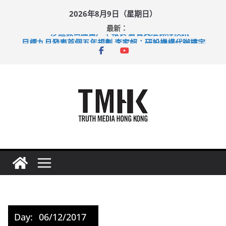
Skip
2026年8月9日（星期日）
to
最新：
content
涉造假公屋富戶申報表 倉管員准保釋候訊
目標九月發表首個五年規劃 李家超：研設機構代辦樓宇維修
黃大仙上邨發生企圖謀殺及自殺案 警方：疑兇斬傷鄰居後墮亡
拜仁熱身賽挫維拉 啟德主場館奪錦標
性罪行修例獲九成支持 鄧炳強：爭取今屆任期內完成立法
Day:
06/12/2017