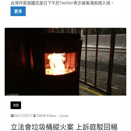
台灣作家張鐵志是日下午於Twitter表示被香港拒絕入境。
更多
港聞
06/12/2017
TMHK Editor - Liona
立法會垃圾桶縱火案 上訴庭駁回楊