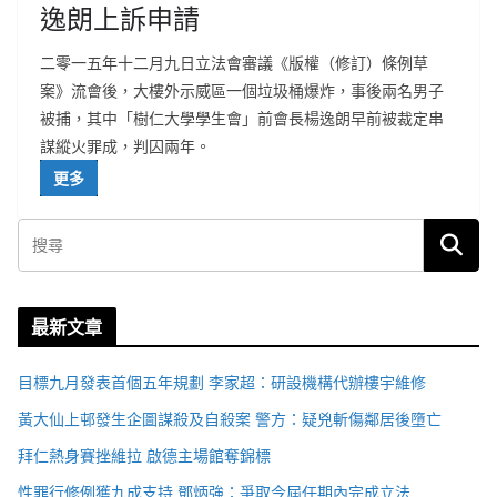
逸朗上訴申請
二零一五年十二月九日立法會審議《版權（修訂）條例草
案》流會後，大樓外示威區一個垃圾桶爆炸，事後兩名男子
被捕，其中「樹仁大學學生會」前會長楊逸朗早前被裁定串
謀縱火罪成，判囚兩年。
更多
最新文章
目標九月發表首個五年規劃 李家超：研設機構代辦樓宇維修
黃大仙上邨發生企圖謀殺及自殺案 警方：疑兇斬傷鄰居後墮亡
拜仁熱身賽挫維拉 啟德主場館奪錦標
性罪行修例獲九成支持 鄧炳強：爭取今屆任期內完成立法