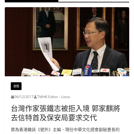
港聞
06/12/2017
TMHK Editor - Liona
台灣作家張鐵志被拒入境 郭家麒將
去信特首及保安局要求交代
曾為香港雜誌《號外》主編、現任中華文化總會副秘書長的