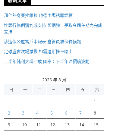
最新文章
拜仁熱身賽挫維拉 啟德主場館奪錦標
性罪行修例獲九成支持 鄧炳強：爭取今屆任期內完成
立法
涉造假公屋富戶申報表 倉管員准保釋候訊
足球盛會次場激戰 祖雲達斯挫車路士
上半年純利大增七成 國泰：下半年油價續波動
2026 年 8 月
日
一
二
三
四
五
六
1
2
3
4
5
6
7
8
9
10
11
12
13
14
15