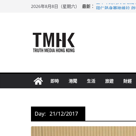
Skip
最新：
上半年純利大增七成
2026年8月8日（星期六）
to
拜仁熱身賽挫維拉 
性罪行修例獲九成支
content
涉造假公屋富戶申報
足球盛會次場激戰 
即時
港聞
生活
旅遊
財經
Day:
21/12/2017