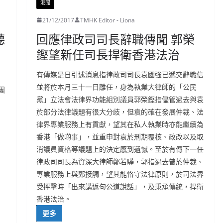
港聞
21/12/2017
TMHK Editor - Liona
聽
回應律政司司長辭職傳聞 郭榮
鏗望新任司長捍衛香港法治
有傳媒是日引述消息指律政司司長袁國強已遞交辭職信
並將於本月三十一日離任，身為執業大律師的「公民
團
黨」立法會法律界功能組別議員郭榮鏗指儘管過去與袁
於部分法律議題有很大分歧，但袁的確在發展仲裁、法
律界專業服務上有貢獻，望其在私人執業時亦能繼續為
香港「做啲事」，並重申對袁於刑期覆核、政改以及取
消議員資格等議題上的決定感到遺憾。至於有傳下一任
律政司司長為資深大律師鄭若驊，郭指過去曾於仲裁、
專業服務上與鄭接觸，望其能恪守法律原則，於司法界
受抨擊時「出來講返句公道說話」，及秉承傳統，捍衛
香港法治。
更多