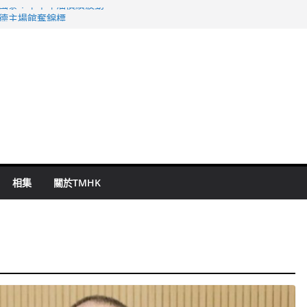
 國泰：下半年油價續波動
啟德主場館奪錦標
持 鄧炳強：爭取今屆任期內完成立法
表 倉管員准保釋候訊
祖雲達斯挫車路士
相集
關於TMHK