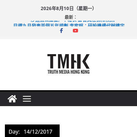
Skip
2026年8月10日（星期一）
to
最新：
content
涉造假公屋富戶申報表 倉管員准保釋候訊
目標九月發表首個五年規劃 李家超：研設機構代辦樓宇維修
黃大仙上邨發生企圖謀殺及自殺案 警方：疑兇斬傷鄰居後墮亡
拜仁熱身賽挫維拉 啟德主場館奪錦標
性罪行修例獲九成支持 鄧炳強：爭取今屆任期內完成立法
Day:
14/12/2017