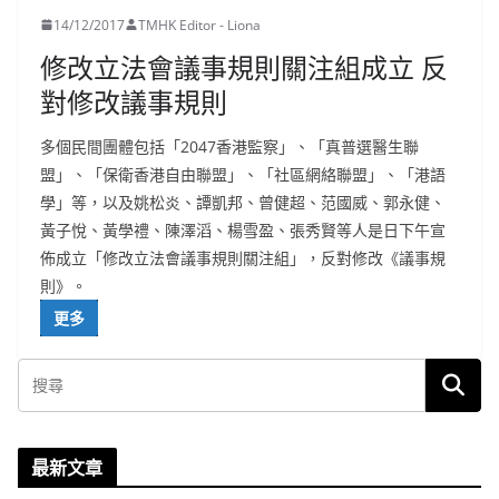
14/12/2017
TMHK Editor - Liona
修改立法會議事規則關注組成立 反
對修改議事規則
多個民間團體包括「2047香港監察」、「真普選醫生聯
盟」、「保衛香港自由聯盟」、「社區網絡聯盟」、「港語
學」等，以及姚松炎、譚凱邦、曾健超、范國威、郭永健、
黃子悅、黃學禮、陳澤滔、楊雪盈、張秀賢等人是日下午宣
佈成立「修改立法會議事規則關注組」，反對修改《議事規
則》。
更多
最新文章