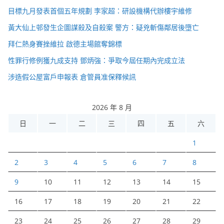
目標九月發表首個五年規劃 李家超：研設機構代辦樓宇維修
黃大仙上邨發生企圖謀殺及自殺案 警方：疑兇斬傷鄰居後墮亡
拜仁熱身賽挫維拉 啟德主場館奪錦標
性罪行修例獲九成支持 鄧炳強：爭取今屆任期內完成立法
涉造假公屋富戶申報表 倉管員准保釋候訊
2026 年 8 月
日
一
二
三
四
五
六
1
2
3
4
5
6
7
8
9
10
11
12
13
14
15
16
17
18
19
20
21
22
23
24
25
26
27
28
29