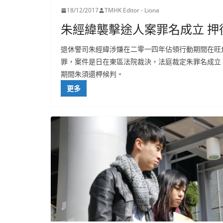
18/12/2017
TMHK Editor - Liona
朱經緯襲擊途人案罪名成立 押
退休警司朱經緯涉嫌在二零一四年佔領行動期間在旺
罪，案件是日在東區法院裁決，法庭裁定朱罪名成立
期間朱須還柙候判。
更多