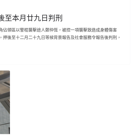
後至本月廿九日判刑
角佔領區以警棍襲擊途人鄭仲恆，被控一項襲擊致造成身體傷害
，押後至十二月二十九日等候背景報告及社會服務令報告後判刑，