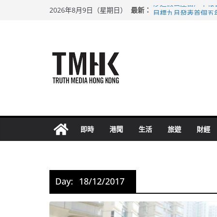
Skip
涉造假公屋富戶申報
最新：
2026年8月9日（星期日）
to
目標九月發表首個五
黃大仙上邨發生企圖
content
拜仁熱身賽挫維拉 
性罪行修例獲九成支
即時
港聞
生活
旅遊
財經
Day:
18/12/2017