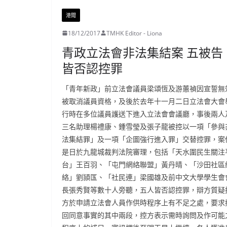
港聞
18/12/2017
TMHK Editor - Liona
青政立法會非法集結案 五被告
皆否認控罪
「青年新政」前立法會議員梁頌恆及游蕙禎因宣誓無
被取消議員資格，及後於去年十一月二日立法會大會
行時在多位議員護送下進入立法會會議廳，事後兩人
三名助理楊禮康、鍾雪瑩及張子龍被控以一項「參與
法集結罪」及一項「企圖強行進入罪」交替控罪，案
是日於九龍城裁判法院審理，包括「天水圍民生關注
台」王百羽、「屯門網絡聯盟」黃丹晴、「沙田社區
絡」劉頴匤、「社民連」梁國雄及前中文大學學生會
長張秀賢等數十人旁聽，五人皆否認控罪，辯方質疑
方於申請立法會人員作供時程序上有不足之處，要求
回同意事實的其中兩段，控方表示需時詢問及作可能