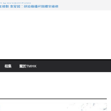
表 倉管員准保釋候訊
年規劃 李家超：研設機構代辦樓宇維修
謀殺及自殺案 警方：疑兇斬傷鄰居後墮亡
啟德主場館奪錦標
持 鄧炳強：爭取今屆任期內完成立法
相集
關於TMHK