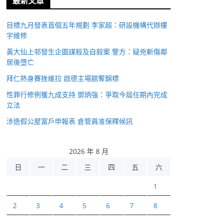
最新文章
目標九月發表首個五年規劃 李家超：研設機構代辦樓
宇維修
黃大仙上邨發生企圖謀殺及自殺案 警方：疑兇斬傷鄰
居後墮亡
拜仁熱身賽挫維拉 啟德主場館奪錦標
性罪行修例獲九成支持 鄧炳強：爭取今屆任期內完成
立法
涉造假公屋富戶申報表 倉管員准保釋候訊
2026 年 8 月
日
一
二
三
四
五
六
1
2
3
4
5
6
7
8