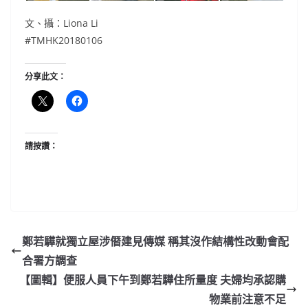
文、攝：Liona Li
#TMHK20180106
分享此文：
請按讚：
鄭若驊就獨立屋涉僭建見傳媒 稱其沒作結構性改動會配
合署方調查
【圖輯】便服人員下午到鄭若驊住所量度 夫婦均承認購
物業前注意不足