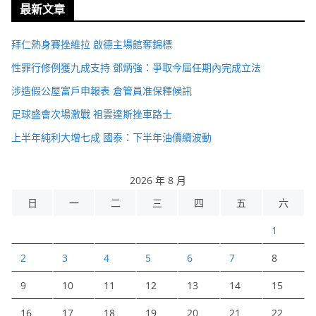
最新文章
拜仁熱身賽挫維拉 啟德主場館奪錦標
性罪行修例獲九成支持 鄧炳強：爭取今屆任期內完成立法
涉造假公屋富戶申報表 倉管員准保釋候訊
足球盛會次場激戰 祖雲達斯挫車路士
上半年純利大增七成 國泰：下半年油價續波動
2026 年 8 月
日
一
二
三
四
五
六
1
2
3
4
5
6
7
8
9
10
11
12
13
14
15
16
17
18
19
20
21
22