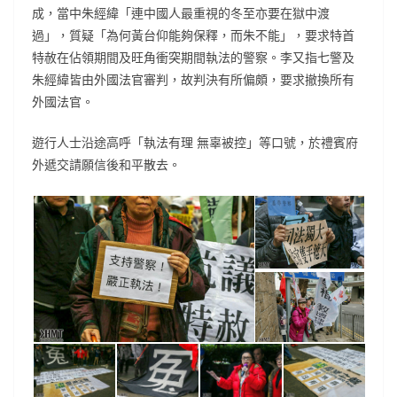
成，當中朱經緯「連中國人最重視的冬至亦要在獄中渡
過」，質疑「為何黃台仰能夠保釋，而朱不能」，要求特首
特赦在佔領期間及旺角衝突期間執法的警察。李又指七警及
朱經緯皆由外國法官審判，故判決有所偏頗，要求撤換所有
外國法官。
遊行人士沿途高呼「執法有理 無辜被控」等口號，於禮賓府
外遞交請願信後和平散去。