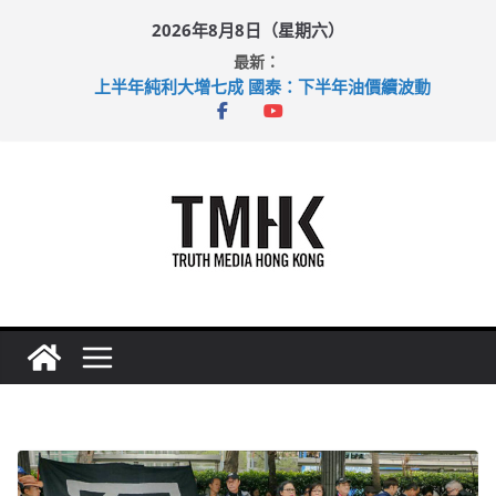
Skip
2026年8月8日（星期六）
to
最新：
content
上半年純利大增七成 國泰：下半年油價續波動
拜仁熱身賽挫維拉 啟德主場館奪錦標
性罪行修例獲九成支持 鄧炳強：爭取今屆任期內完成立法
涉造假公屋富戶申報表 倉管員准保釋候訊
足球盛會次場激戰 祖雲達斯挫車路士