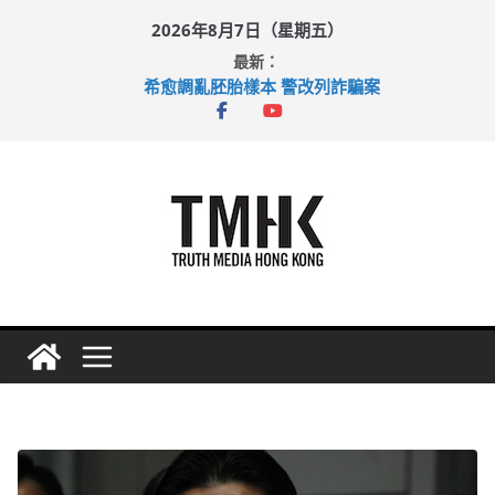
Skip
2026年8月7日（星期五）
to
最新：
content
希愈調亂胚胎樣本 警改列詐騙案
足球盛會次場激戰 祖雲達斯挫車路士
上半年純利大增七成 國泰：下半年油價續波動
上半年車禍奪六十三命 警方：下週起嚴打交通違例
巴士非禮女學生 六旬漢判囚四月