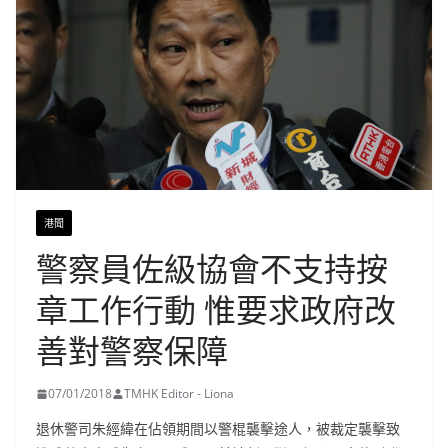
港聞
警察員佐級協會不支持按
章工作行動 惟要求政府改
善對警察保障
07/01/2018
TMHK Editor - Liona
退休警司朱經緯在佔領期間以警棍襲擊途人，被裁定襲擊致