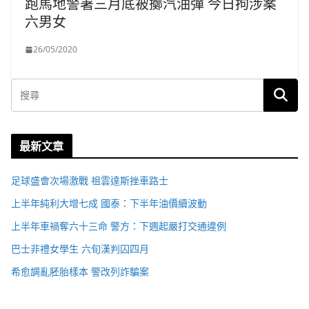
跑馬地警署三月底被擲汽油彈 今日拘涉案
六男女
26/05/2020
最新文章
足球盛會次場激戰 祖雲達斯挫車路士
上半年純利大增七成 國泰：下半年油價續波動
上半年車禍奪六十三命 警方：下週起嚴打交通違例
巴士非禮女學生 六旬漢判囚四月
希愈調亂胚胎樣本 警改列詐騙案