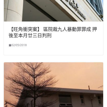
【旺角衝突案】 區院裁九人暴動罪罪成 押
後至本月廿三日判刑
02/05/2018