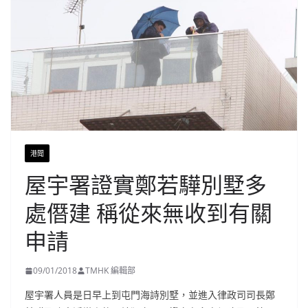
港聞
屋宇署證實鄭若驊別墅多
處僭建 稱從來無收到有關
申請
09/01/2018
TMHK 編輯部
屋宇署人員是日早上到屯門海詩別墅，並進入律政司司長鄭