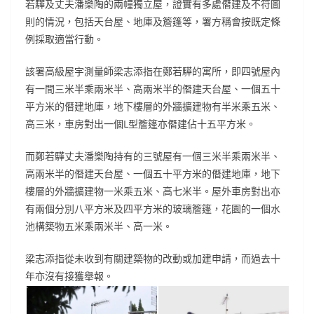
若驊及丈夫潘樂陶的兩幢獨立屋，證實有多處僭建及不符圖
則的情況，包括天台屋、地庫及簷篷等，署方稱會按既定條
例採取適當行動。
該署高級屋宇測量師梁志添指在鄭若驊的寓所，即四號屋內
有一間三米半乘兩米半、高兩米半的僭建天台屋、一個五十
平方米的僭建地庫，地下樓層的外牆擴建物有半米乘五米、
高三米，車房對出一個L型簷篷亦僭建佔十五平方米。
而鄭若驊丈夫潘樂陶持有的三號屋有一個三米半乘兩米半、
高兩米半的僭建天台屋、一個五十平方米的僭建地庫，地下
樓層的外牆擴建物一米乘五米、高七米半。屋外車房對出亦
有兩個分別八平方米及四平方米的玻璃簷篷，花園的一個水
池構築物五米乘兩米半、高一米。
梁志添指從未收到有關建築物的改動或加建申請，而過去十
年亦沒有接獲舉報。