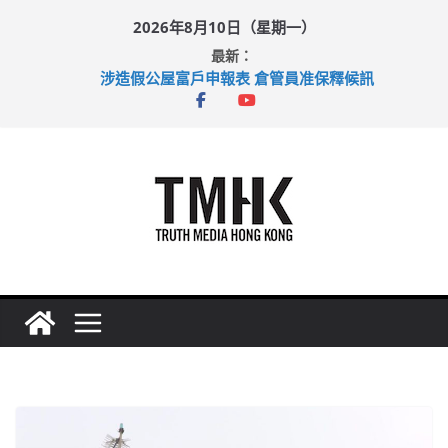
Skip
2026年8月10日（星期一）
to
最新：
content
涉造假公屋富戶申報表 倉管員准保釋候訊
目標九月發表首個五年規劃 李家超：研設機構代辦樓宇維修
黃大仙上邨發生企圖謀殺及自殺案 警方：疑兇斬傷鄰居後墮亡
拜仁熱身賽挫維拉 啟德主場館奪錦標
性罪行修例獲九成支持 鄧炳強：爭取今屆任期內完成立法