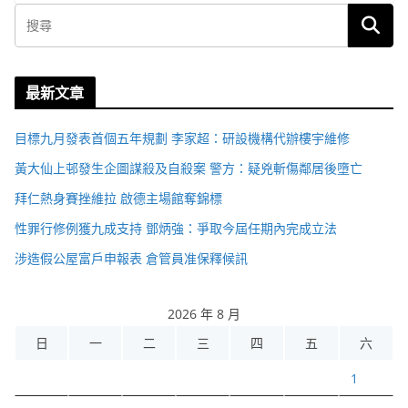
最新文章
目標九月發表首個五年規劃 李家超：研設機構代辦樓宇維修
黃大仙上邨發生企圖謀殺及自殺案 警方：疑兇斬傷鄰居後墮亡
拜仁熱身賽挫維拉 啟德主場館奪錦標
性罪行修例獲九成支持 鄧炳強：爭取今屆任期內完成立法
涉造假公屋富戶申報表 倉管員准保釋候訊
2026 年 8 月
日
一
二
三
四
五
六
1