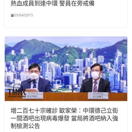
熱血成員到達中環 警員在旁戒備
05/04/2015
增二百七十宗確診 歐家榮：中環德己立街
一間酒吧出現病毒爆發 當局將酒吧納入強
制檢測公告