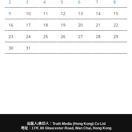
2
3
4
5
6
7
8
9
10
11
12
13
14
15
16
17
18
19
20
21
22
23
24
25
26
27
28
29
30
31
出版人/承印人：Truth Media (Hong Kong) Co Ltd
地址：17/F, 80 Gloucester Road, Wan Chai, Hong Kong