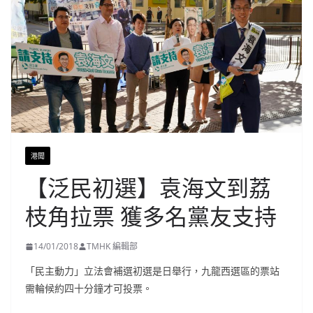
港聞
【泛民初選】袁海文到荔
枝角拉票 獲多名黨友支持
14/01/2018
TMHK 編輯部
「民主動力」立法會補選初選是日舉行，九龍西選區的票站
需輪候約四十分鐘才可投票。