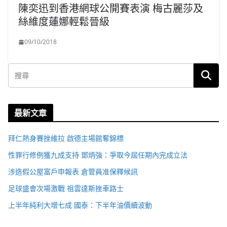
陳奕迅到香港網球公開賽表演 梅古麗莎及
絲維度蓮娜輕鬆晉級
09/10/2018
最新文章
拜仁熱身賽挫維拉 啟德主場館奪錦標
性罪行修例獲九成支持 鄧炳強：爭取今屆任期內完成立法
涉造假公屋富戶申報表 倉管員准保釋候訊
足球盛會次場激戰 祖雲達斯挫車路士
上半年純利大增七成 國泰：下半年油價續波動