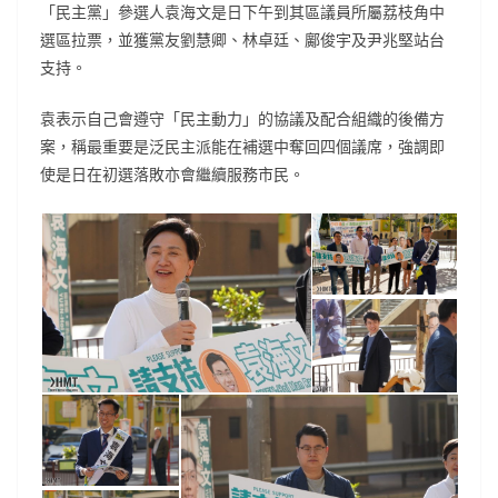
「民主黨」參選人袁海文是日下午到其區議員所屬荔枝角中
選區拉票，並獲黨友劉慧卿、林卓廷、鄺俊宇及尹兆堅站台
支持。
袁表示自己會遵守「民主動力」的協議及配合組織的後備方
案，稱最重要是泛民主派能在補選中奪回四個議席，強調即
使是日在初選落敗亦會繼續服務市民。