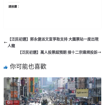
請按讚：
【泛民初選】郭永健派文宣爭取支持 大圍票站一度出現
人龍
【泛民初選】萬人投票超預期 接十二宗違規投訴
你可能也喜歡