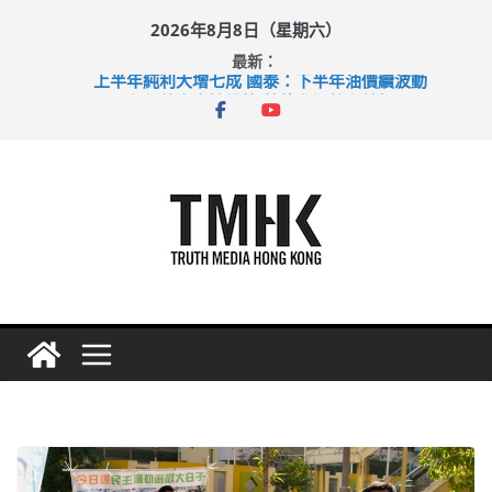
Skip
2026年8月8日（星期六）
to
最新：
content
上半年純利大增七成 國泰：下半年油價續波動
拜仁熱身賽挫維拉 啟德主場館奪錦標
性罪行修例獲九成支持 鄧炳強：爭取今屆任期內完成立法
涉造假公屋富戶申報表 倉管員准保釋候訊
足球盛會次場激戰 祖雲達斯挫車路士