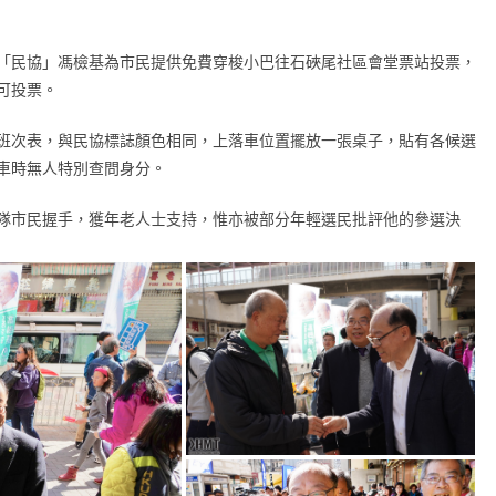
「民協」馮檢基為市民提供免費穿梭小巴往石硤尾社區會堂票站投票，
可投票。
班次表，與民協標誌顏色相同，上落車位置擺放一張桌子，貼有各候選
車時無人特別查問身分。
隊市民握手，獲年老人士支持，惟亦被部分年輕選民批評他的參選決