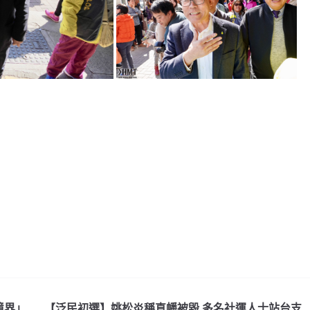
境界」
【泛民初選】姚松炎稱直幡被毀 多名社運人士站台支