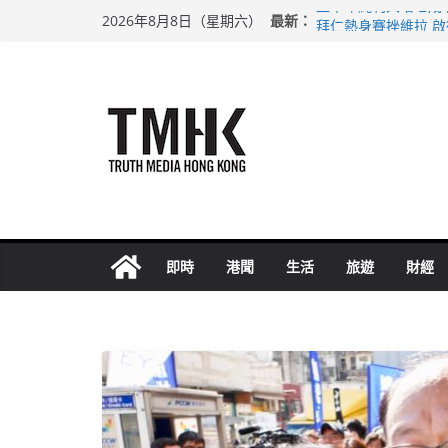
Skip
最新：
上半年純利大增七成
2026年8月8日（星期六）
to
拜仁熱身賽挫維拉 
性罪行修例獲九成支
content
涉造假公屋富戶申報
足球盛會次場激戰 
即時
港聞
生活
旅遊
財經