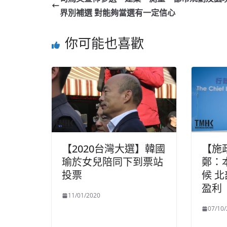
界別補選 對能夠當選有一定信心
你可能也喜歡
【2020台灣大選】韓國
【施
瑜於女兒陪同下到票站
鄭：
投票
候 
盈利
11/01/2020
07/10