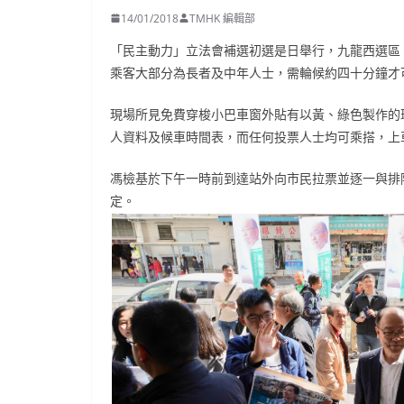
14/01/2018
TMHK 編輯部
「民主動力」立法會補選初選是日舉行，九龍西選區
乘客大部分為長者及中年人士，需輪候約四十分鐘才
現場所見免費穿梭小巴車窗外貼有以黃、綠色製作的
人資料及候車時間表，而任何投票人士均可乘搭，上
馮檢基於下午一時前到達站外向市民拉票並逐一與排
定。