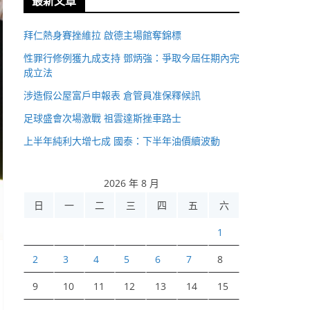
最新文章
拜仁熱身賽挫維拉 啟德主場館奪錦標
性罪行修例獲九成支持 鄧炳強：爭取今屆任期內完
成立法
涉造假公屋富戶申報表 倉管員准保釋候訊
足球盛會次場激戰 祖雲達斯挫車路士
上半年純利大增七成 國泰：下半年油價續波動
2026 年 8 月
日
一
二
三
四
五
六
1
2
3
4
5
6
7
8
9
10
11
12
13
14
15