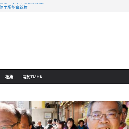
 國泰：下半年油價續波動
啟德主場館奪錦標
持 鄧炳強：爭取今屆任期內完成立法
表 倉管員准保釋候訊
祖雲達斯挫車路士
相集
關於TMHK