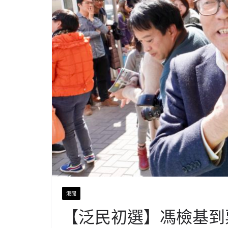
港聞
【泛民初選】馮檢基到