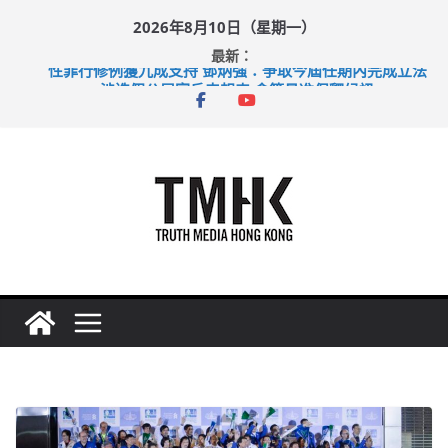
Skip
2026年8月10日（星期一）
to
最新：
content
性罪行修例獲九成支持 鄧炳強：爭取今屆任期內完成立法
涉造假公屋富戶申報表 倉管員准保釋候訊
目標九月發表首個五年規劃 李家超：研設機構代辦樓宇維修
黃大仙上邨發生企圖謀殺及自殺案 警方：疑兇斬傷鄰居後墮亡
拜仁熱身賽挫維拉 啟德主場館奪錦標