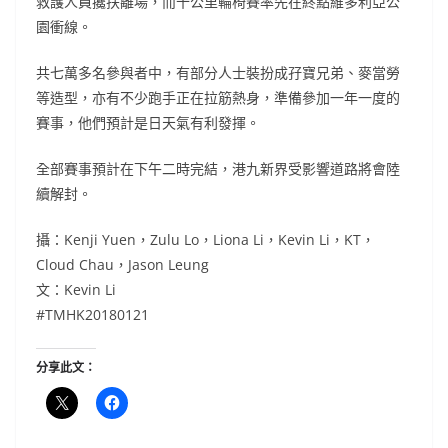
救護人員攙扶離場，而十公里輪椅賽率先在終點維多利亞公
園衝線。
共七萬多名參與者中，有部分人士裝扮成孖寶兄弟、麥當勞
等造型，亦有不少跑手正在拉筋熱身，準備參加一年一度的
賽事，他們預計是日天氣有利發揮。
全部賽事預計在下午二時完結，港九新界受影響道路將會陸
續解封。
攝：Kenji Yuen，Zulu Lo，Liona Li，Kevin Li，KT，
Cloud Chau，Jason Leung
文：Kevin Li
#TMHK20180121
分享此文：