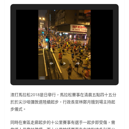
渣打馬拉松2018是日舉行，馬拉松賽事在清晨五點四十五分
於於尖沙咀彌敦道陸續起步，行政長官林鄭月娥到場主持起
步儀式。
同時在東區走廊起步的十公里賽事有選手一起步即受傷，需