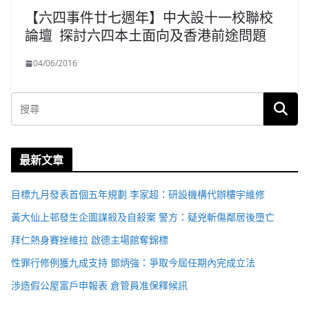
【六四事件廿七週年】中大設十一校聯校
論壇 探討六四本土面向及香港前途問題
04/06/2016
最新文章
目標九月發表首個五年規劃 李家超：研設機構代辦樓宇維修
黃大仙上邨發生企圖謀殺及自殺案 警方：疑兇斬傷鄰居後墮亡
拜仁熱身賽挫維拉 啟德主場館奪錦標
性罪行修例獲九成支持 鄧炳強：爭取今屆任期內完成立法
涉造假公屋富戶申報表 倉管員准保釋候訊