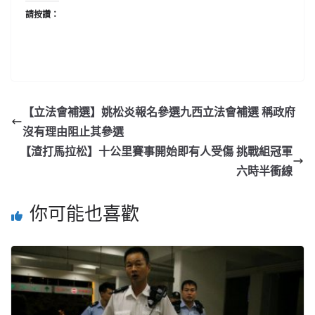
請按讚：
【立法會補選】姚松炎報名參選九西立法會補選 稱政府
沒有理由阻止其參選
【渣打馬拉松】十公里賽事開始即有人受傷 挑戰組冠軍
六時半衝線
你可能也喜歡