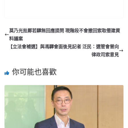
莫乃光批鄭若驊無回應提問 現階段不會撤回索取僭建資
料議案
【立法會補選】與馮驊會面後見記者 泛民：選管會曾向
律政司索意見
你可能也喜歡