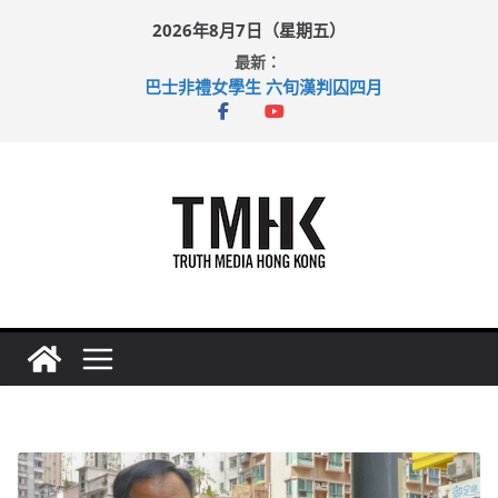
Skip
2026年8月7日（星期五）
to
最新：
content
巴士非禮女學生 六旬漢判囚四月
涉造假公屋富戶申報表 倉管員准保釋候訊
足球盛會次場激戰 祖雲達斯挫車路士
上半年純利大增七成 國泰：下半年油價續波動
上半年車禍奪六十三命 警方：下週起嚴打交通違例