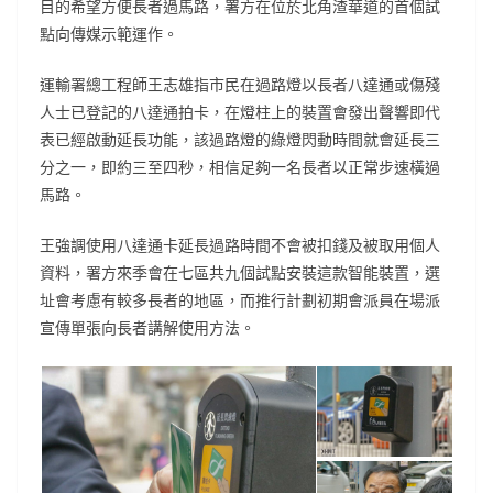
目的希望方便長者過馬路，署方在位於北角渣華道的首個試
點向傳媒示範運作。
運輸署總工程師王志雄指市民在過路燈以長者八達通或傷殘
人士已登記的八達通拍卡，在燈柱上的裝置會發出聲響即代
表已經啟動延長功能，該過路燈的綠燈閃動時間就會延長三
分之一，即約三至四秒，相信足夠一名長者以正常步速橫過
馬路。
王強調使用八達通卡延長過路時間不會被扣錢及被取用個人
資料，署方來季會在七區共九個試點安裝這款智能裝置，選
址會考慮有較多長者的地區，而推行計劃初期會派員在場派
宣傳單張向長者講解使用方法。