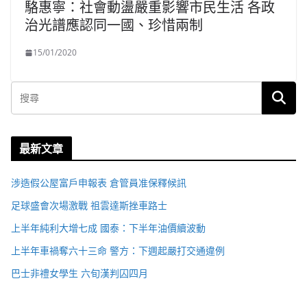
駱惠寧：社會動盪嚴重影響市民生活 各政
治光譜應認同一國、珍惜兩制
15/01/2020
最新文章
涉造假公屋富戶申報表 倉管員准保釋候訊
足球盛會次場激戰 祖雲達斯挫車路士
上半年純利大增七成 國泰：下半年油價續波動
上半年車禍奪六十三命 警方：下週起嚴打交通違例
巴士非禮女學生 六旬漢判囚四月