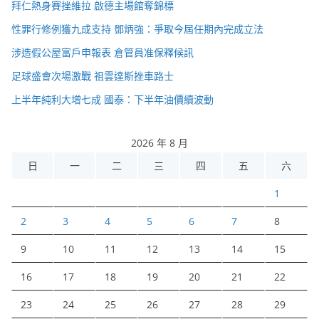
拜仁熱身賽挫維拉 啟德主場館奪錦標
性罪行修例獲九成支持 鄧炳強：爭取今屆任期內完成立法
涉造假公屋富戶申報表 倉管員准保釋候訊
足球盛會次場激戰 祖雲達斯挫車路士
上半年純利大增七成 國泰：下半年油價續波動
2026 年 8 月
日
一
二
三
四
五
六
1
2
3
4
5
6
7
8
9
10
11
12
13
14
15
16
17
18
19
20
21
22
23
24
25
26
27
28
29