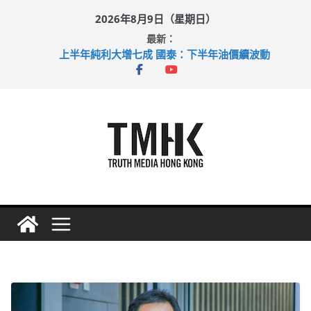
Skip
2026年8月9日（星期日）
to
最新：
content
上半年純利大增七成 國泰：下半年油價續波動
拜仁熱身賽挫維拉 啟德主場館奪錦標
性罪行修例獲九成支持 鄧炳強：爭取今屆任期內完成立法
涉造假公屋富戶申報表 倉管員准保釋候訊
足球盛會次場激戰 祖雲達斯挫車路士