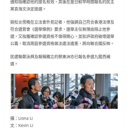
通知指確認他的提名有效，其後在是日較早時間報名的民主
黨袁海文決定退選。
姚松炎傍晚在立法會外見記者，他強調自己符合香港法律及
符合選管會《選舉條例》要求，選舉主任無理由阻止他參
選，又指獲確認參選資格不值得開心，並批評政府破壞選舉
公義，取消周庭參選資格做法違法違憲，將向聯合國反映。
民建聯鄭泳舜及報稱獨立的蔡東洲亦已報名參選九龍西補
選。
攝：Liona Li
文：Kevin Li