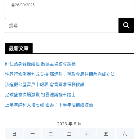
26/09/2025
最新文章
拜仁熱身賽挫維拉 啟德主場館奪錦標
性罪行修例獲九成支持 鄧炳強：爭取今屆任期內完成立法
涉造假公屋富戶申報表 倉管員准保釋候訊
足球盛會次場激戰 祖雲達斯挫車路士
上半年純利大增七成 國泰：下半年油價續波動
2026 年 8 月
日
一
二
三
四
五
六