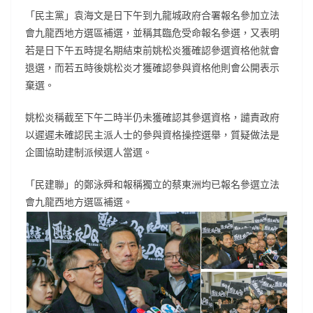
「民主黨」袁海文是日下午到九龍城政府合署報名參加立法
會九龍西地方選區補選，並稱其臨危受命報名參選，又表明
若是日下午五時提名期結束前姚松炎獲確認參選資格他就會
退選，而若五時後姚松炎才獲確認參與資格他則會公開表示
棄選。
姚松炎稱截至下午二時半仍未獲確認其參選資格，譴責政府
以遲遲未確認民主派人士的參與資格操控選舉，質疑做法是
企圖協助建制派候選人當選。
「民建聯」的鄭泳舜和報稱獨立的蔡東洲均已報名參選立法
會九龍西地方選區補選。