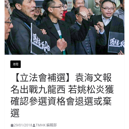
港聞
【立法會補選】袁海文報
名出戰九龍西 若姚松炎獲
確認參選資格會退選或棄
選
29/01/2018
TMHK 編輯部