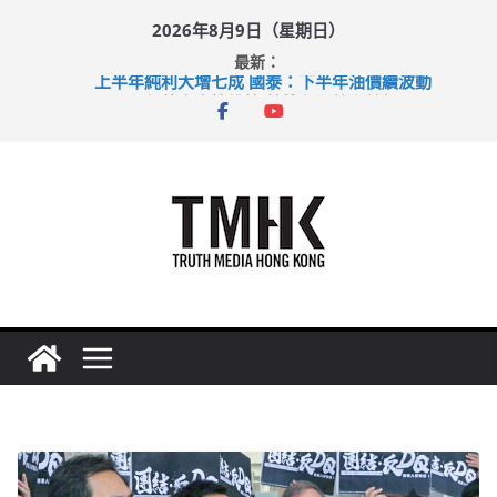
Skip
2026年8月9日（星期日）
to
最新：
content
上半年純利大增七成 國泰：下半年油價續波動
拜仁熱身賽挫維拉 啟德主場館奪錦標
性罪行修例獲九成支持 鄧炳強：爭取今屆任期內完成立法
涉造假公屋富戶申報表 倉管員准保釋候訊
足球盛會次場激戰 祖雲達斯挫車路士