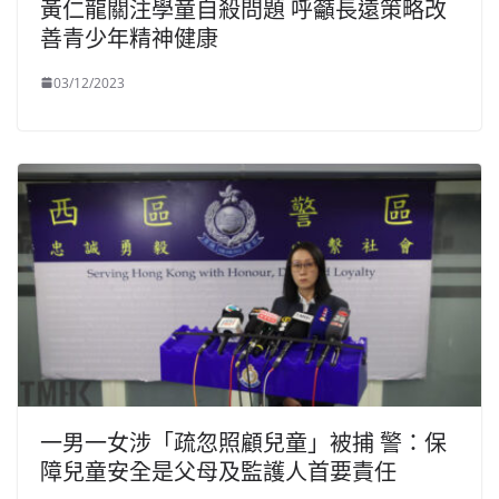
黃仁龍關注學童自殺問題 呼籲長遠策略改
善青少年精神健康
03/12/2023
一男一女涉「疏忽照顧兒童」被捕 警：保
障兒童安全是父母及監護人首要責任