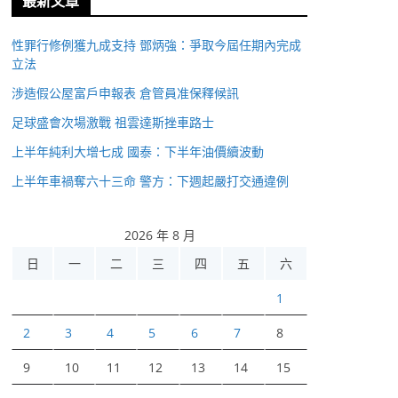
最新文章
性罪行修例獲九成支持 鄧炳強：爭取今屆任期內完成
立法
涉造假公屋富戶申報表 倉管員准保釋候訊
足球盛會次場激戰 祖雲達斯挫車路士
上半年純利大增七成 國泰：下半年油價續波動
上半年車禍奪六十三命 警方：下週起嚴打交通違例
2026 年 8 月
日
一
二
三
四
五
六
1
2
3
4
5
6
7
8
9
10
11
12
13
14
15