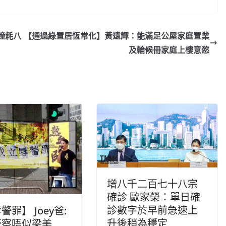
鐘耗八
【通過綠置居恆常化】黃遠輝：能滿足公屋家庭置業
及輪候冊家庭上樓意慾
增八千二百七十八宗
確診 歐家榮：單日確
診數字於早前急速上
警罪】 Joey爸:
升後稍為穩定
警察唔似梁美