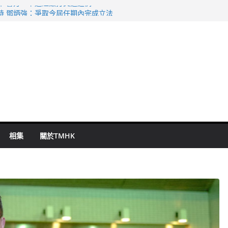
命 警方：下週起嚴打交通違例
持 鄧炳強：爭取今屆任期內完成立法
表 倉管員准保釋候訊
祖雲達斯挫車路士
 國泰：下半年油價續波動
相集
關於TMHK