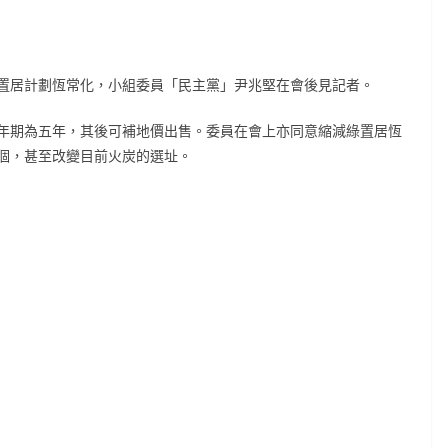
置居計劃恆常化，小組委員「民主黨」尹兆堅在會後見記者。
年期為五年，其後可補地價出售。委員在會上亦同意縮減綠置居恆
個，甚至改變目前火炭的選址。