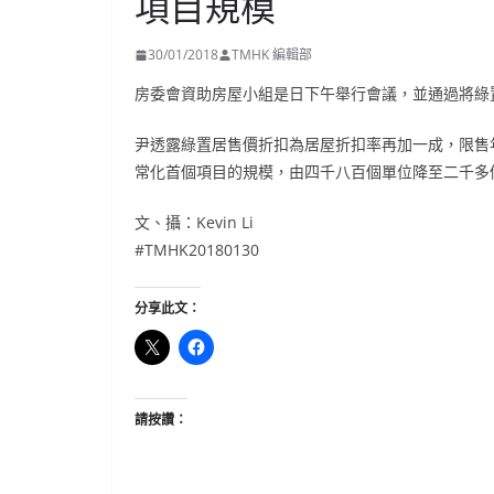
項目規模
30/01/2018
TMHK 編輯部
房委會資助房屋小組是日下午舉行會議，並通過將綠
尹透露綠置居售價折扣為居屋折扣率再加一成，限售
常化首個項目的規模，由四千八百個單位降至二千多
文、攝：Kevin Li
#TMHK20180130
分享此文：
請按讚：