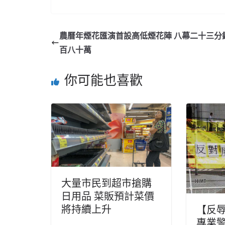
農曆年煙花匯演首設高低煙花陣 八幕二十三分
百八十萬
你可能也喜歡
大量市民到超市搶購
日用品 菜販預計菜價
將持續上升
【反辱
專業