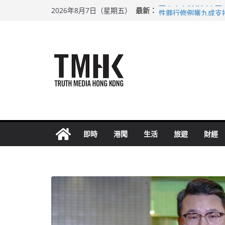
Skip
最新：
上半年車禍奪六十三
2026年8月7日（星期五）
to
性罪行修例獲九成支
涉造假公屋富戶申報
content
足球盛會次場激戰 
上半年純利大增七成
即時
港聞
生活
旅遊
財經