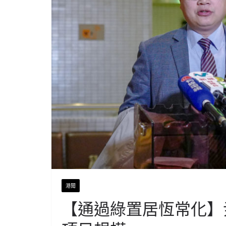
港聞
【通過綠置居恆常化】