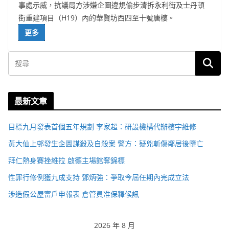
事處示威，抗議局方涉嫌企圖違規偷步清拆永利街及士丹頓
街重建項目（H19）內的華賢坊西四至十號唐樓。
更多
最新文章
目標九月發表首個五年規劃 李家超：研設機構代辦樓宇維修
黃大仙上邨發生企圖謀殺及自殺案 警方：疑兇斬傷鄰居後墮亡
拜仁熱身賽挫維拉 啟德主場館奪錦標
性罪行修例獲九成支持 鄧炳強：爭取今屆任期內完成立法
涉造假公屋富戶申報表 倉管員准保釋候訊
2026 年 8 月