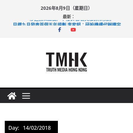
Skip
2026年8月9日（星期日）
to
最新：
content
涉造假公屋富戶申報表 倉管員准保釋候訊
目標九月發表首個五年規劃 李家超：研設機構代辦樓宇維修
黃大仙上邨發生企圖謀殺及自殺案 警方：疑兇斬傷鄰居後墮亡
拜仁熱身賽挫維拉 啟德主場館奪錦標
性罪行修例獲九成支持 鄧炳強：爭取今屆任期內完成立法
Day:
14/02/2018