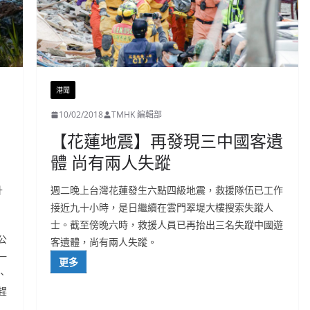
港聞
10/02/2018
TMHK 編輯部
【花蓮地震】再發現三中國客遺
體 尚有兩人失蹤
升
週二晚上台灣花蓮發生六點四級地震，救援隊伍已工作
接近九十小時，是日繼續在雲門翠堤大樓搜索失蹤人
士。截至傍晚六時，救援人員已再抬出三名失蹤中國遊
公
客遺體，尚有兩人失蹤。
一
更多
、
趕