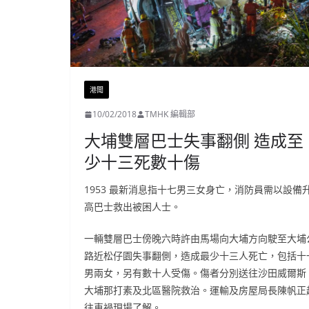
港聞
10/02/2018
TMHK 編輯部
大埔雙層巴士失事翻側 造成至
少十三死數十傷
1953 最新消息指十七男三女身亡，消防員需以設備
高巴士救出被困人士。
一輛雙層巴士傍晚六時許由馬場向大埔方向駛至大埔
路近松仔園失事翻側，造成最少十三人死亡，包括十
男兩女，另有數十人受傷。傷者分別送往沙田威爾斯
大埔那打素及北區醫院救治。運輸及房屋局長陳帆正
往車禍現場了解。