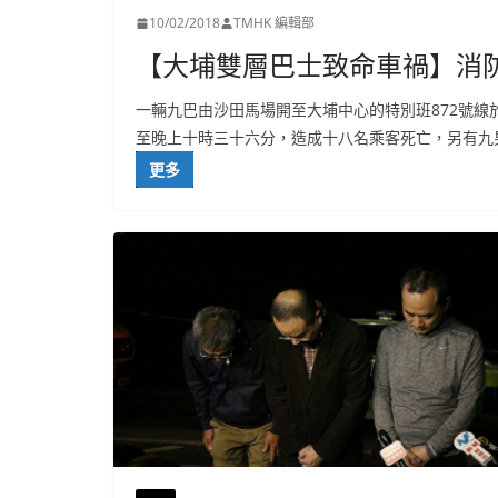
10/02/2018
TMHK 編輯部
【大埔雙層巴士致命車禍】消
一輛九巴由沙田馬場開至大埔中心的特別班872號
至晚上十時三十六分，造成十八名乘客死亡，另有九
更多