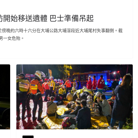
防開始移送遺體 巴士準備吊起
線於傍晚約六時十六分在大埔公路大埔滘段近大埔尾村失事翻側。截
男一女危殆。