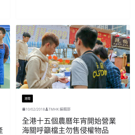
港聞
10/02/2018
TMHK 編輯部
全港十五個農曆年宵開始營業
產
海關呼籲檔主勿售侵權物品