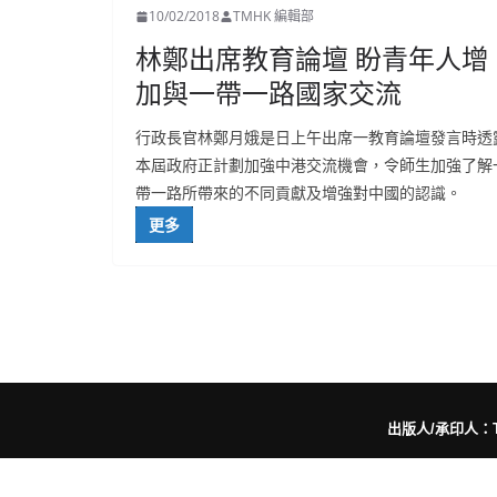
10/02/2018
TMHK 編輯部
林鄭出席教育論壇 盼青年人增
加與一帶一路國家交流
行政長官林鄭月娥是日上午出席一教育論壇發言時透
本屆政府正計劃加強中港交流機會，令師生加強了解
帶一路所帶來的不同貢獻及增強對中國的認識。
更多
出版人/承印人：Trut