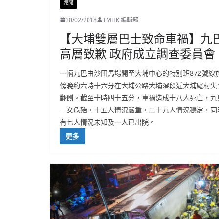
港聞
10/02/2018
TMHK 編輯部
【大埔雙層巴士致命車禍】九
高層致歉 政府成立調查委員會
一輛九巴由沙田馬場開至大埔中心的特別班872號線
傍晚約六時十六分在大埔公路大埔滘段近大埔尾村失
翻側。截至十時四十五分，車禍造成十八人死亡，九
一女危殆，十五人情況嚴重，二十九人情況穩定，同
有七人情況未知及一人已出院。
更多