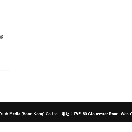
露
一
h Media (Hong Kong) Co Ltd
｜
地址：17/F, 80 Gloucester Road, Wan 