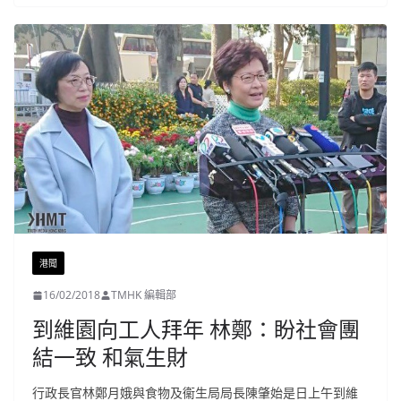
港聞
16/02/2018
TMHK 編輯部
到維園向工人拜年 林鄭：盼社會團
結一致 和氣生財
行政長官林鄭月娥與食物及衞生局局長陳肇始是日上午到維