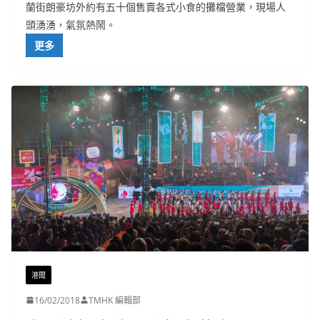
蘭街朗豪坊外約有五十個售賣各式小食的攤檔營業，現場人
頭湧湧，氣氛熱鬧。
更多
港聞
16/02/2018
TMHK 編輯部