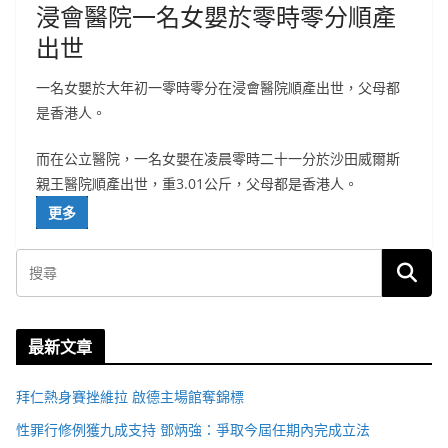
浸會醫院一名女嬰於零時零分順產
出世
一名女嬰於大年初一零時零分在浸會醫院順產出世，父母都
是香港人。
而在公立醫院，一名女嬰在凌晨零時二十一分於沙田威爾斯
親王醫院順產出世，重3.01公斤，父母都是香港人。
更多
最新文章
拜仁熱身賽挫維拉 啟德主場館奪錦標
性罪行修例獲九成支持 鄧炳強：爭取今屆任期內完成立法