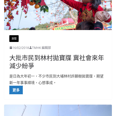
港聞
16/02/2018
TMHK 編輯部
大批市民到林村拋寶牒 冀社會來年
減少紛爭
是日為大年初一，不少市民到大埔林村許願樹拋寶牒，期望
新一年事事順境，心想事成。
更多