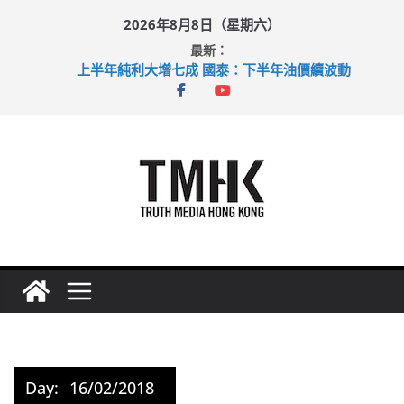
Skip
2026年8月8日（星期六）
to
最新：
content
上半年純利大增七成 國泰：下半年油價續波動
拜仁熱身賽挫維拉 啟德主場館奪錦標
性罪行修例獲九成支持 鄧炳強：爭取今屆任期內完成立法
涉造假公屋富戶申報表 倉管員准保釋候訊
足球盛會次場激戰 祖雲達斯挫車路士
Day:
16/02/2018