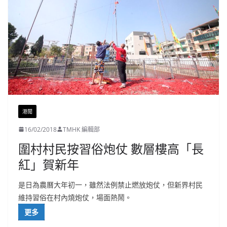
港聞
16/02/2018
TMHK 編輯部
圍村村民按習俗炮仗 數層樓高「長
紅」賀新年
是日為農曆大年初一，雖然法例禁止燃放炮仗，但新界村民
維持習俗在村內燒炮仗，場面熱鬧。
更多