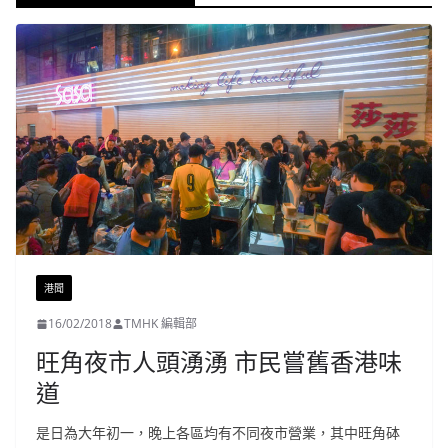
港聞
16/02/2018
TMHK 編輯部
旺角夜市人頭湧湧 市民嘗舊香港味
道
是日為大年初一，晚上各區均有不同夜市營業，其中旺角砵