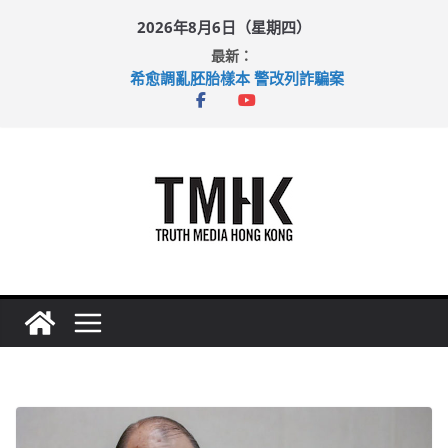
Skip
2026年8月6日（星期四）
to
最新：
content
希愈調亂胚胎樣本 警改列詐騙案
足球盛會次場激戰 祖雲達斯挫車路士
上半年純利大增七成 國泰：下半年油價續波動
上半年車禍奪六十三命 警方：下週起嚴打交通違例
巴士非禮女學生 六旬漢判囚四月