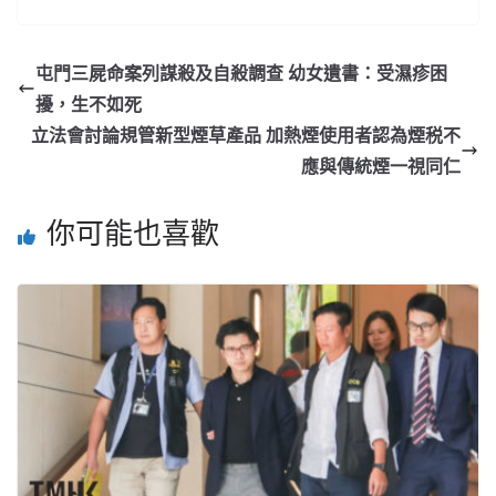
屯門三屍命案列謀殺及自殺調查 幼女遺書：受濕疹困
擾，生不如死
立法會討論規管新型煙草產品 加熱煙使用者認為煙税不
應與傳統煙一視同仁
你可能也喜歡