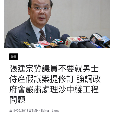
港聞
張建宗冀議員不要就男士
侍產假議案提修訂 強調政
府會嚴肅處理沙中綫工程
問題
19/06/2018
TMHK Editor - Liona