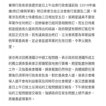
署理行政長官張建宗是日上午出席行政會議前指《2018年僱
傭(修訂)條例草案》明日將會交由立法會進行首讀及二讀，草
案涉及把男士侍產假由三日增加至五日。張期望議員不要就
草案作任何修訂，因勞僱會已經同意相關修訂，而五日侍產
假是經過長久磋商而得出的結論，政府期望有關修訂能在年
底前正式生效，若有議員提出修訂，立法會將要為草案設條
例草案委員會，定必會延遲草案的生效日期，令準父親失
望。
張亦再次回應港鐵沙中綫工程問題，表示政府就港鐵所成立
的獨立調查委員會正密鑼緊鼓地進行籌備，期望能盡快展開
工作，又指委員會職權、調查範圍仍然待定，具體細節在落
實後仍須等待行政長官批准。對於委員會人選，張表示會確
保人選不會有利益衝突及同時符合社會期望。張又透露港鐵
是日上午已就土瓜灣站的工程問題提交報告，下午將就會展
站的工程問題提交報告，強調政府在安全問題上絕不讓步，
將嚴肅處理事件。