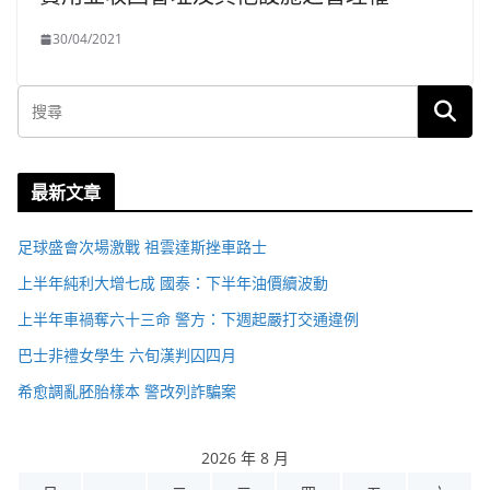
30/04/2021
最新文章
足球盛會次場激戰 祖雲達斯挫車路士
上半年純利大增七成 國泰：下半年油價續波動
上半年車禍奪六十三命 警方：下週起嚴打交通違例
巴士非禮女學生 六旬漢判囚四月
希愈調亂胚胎樣本 警改列詐騙案
2026 年 8 月