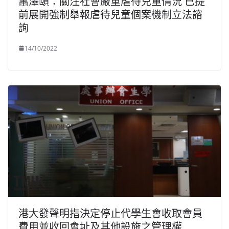
蕭澤頤：關注社會嚴重虐待兒童情況 已提
前展開強制舉報虐待兒童個案機制立法諮
詢
14/10/2022
港大發聲明指決定停止代學生會收取會員
費用並收回會址及其他設施之管理權