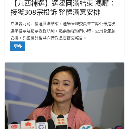
【九西補選】選舉圓滿結束 馮驊：
接獲308宗投訴 整體滿意安排
立法會九龍西補選圓滿結束，選舉管理委員會主席公佈是次
選舉投票及點票過程順利，點票過程約四小時，委員會滿意
安排，詳細檢討後將向行政長官提交報告。
更多