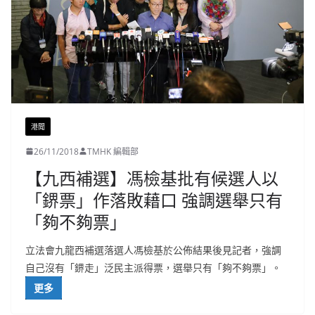
港聞
26/11/2018
TMHK 編輯部
【九西補選】馮檢基批有候選人以
「鎅票」作落敗藉口 強調選舉只有
「夠不夠票」
立法會九龍西補選落選人馮檢基於公佈結果後見記者，強調
自己沒有「鎅走」泛民主派得票，選舉只有「夠不夠票」。
更多