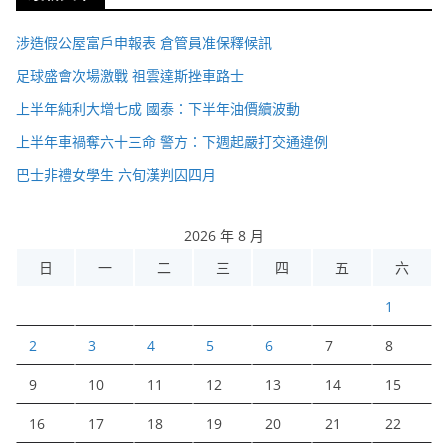
涉造假公屋富戶申報表 倉管員准保釋候訊
足球盛會次場激戰 祖雲達斯挫車路士
上半年純利大增七成 國泰：下半年油價續波動
上半年車禍奪六十三命 警方：下週起嚴打交通違例
巴士非禮女學生 六旬漢判囚四月
2026 年 8 月
日
一
二
三
四
五
六
1
2
3
4
5
6
7
8
9
10
11
12
13
14
15
16
17
18
19
20
21
22