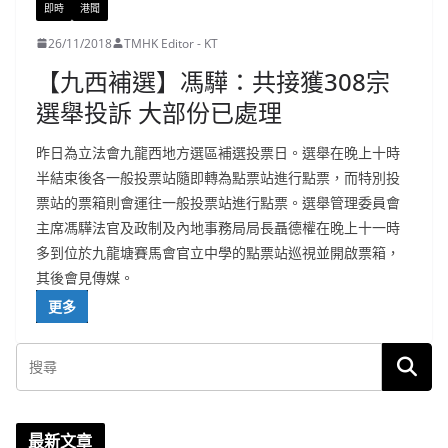
即時
港聞
26/11/2018
TMHK Editor - KT
【九西補選】馮驊：共接獲308宗
選舉投訴 大部份已處理
昨日為立法會九龍西地方選區補選投票日。選舉在晚上十時
半結束後各一般投票站隨即轉為點票站進行點票，而特別投
票站的票箱則會運往一般投票站進行點票。選舉管理委員會
主席馮驊法官及政制及內地事務局局長聶德權在晚上十一時
多到位於九龍塘賽馬會官立中學的點票站巡視並開啟票箱，
其後會見傳媒。
更多
最新文章