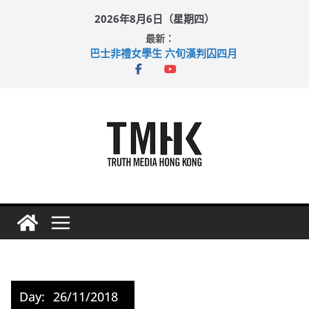
Skip
2026年8月6日（星期四）
to
最新：
content
巴士非禮女學生 六旬漢判囚四月
涉造假公屋富戶申報表 倉管員准保釋候訊
足球盛會次場激戰 祖雲達斯挫車路士
上半年純利大增七成 國泰：下半年油價續波動
上半年車禍奪六十三命 警方：下週起嚴打交通違例
Day:
26/11/2018