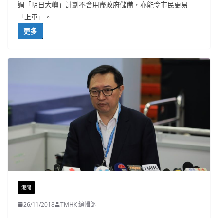
調「明日大嶼」計劃不會用盡政府儲備，亦能令市民更易
「上車」。
更多
港聞
26/11/2018
TMHK 編輯部