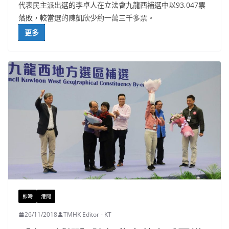
代表民主派出選的李卓人在立法會九龍西補選中以93,047票
落敗，較當選的陳凱欣少約一萬三千多票。
更多
即時
港聞
26/11/2018
TMHK Editor - KT