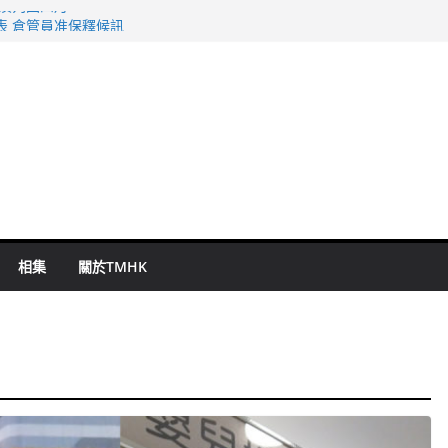
旬漢判囚四月
表 倉管員准保釋候訊
祖雲達斯挫車路士
 國泰：下半年油價續波動
命 警方：下週起嚴打交通違例
相集
關於TMHK