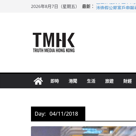
Skip
最新：
巴士非禮女學生 六
2026年8月7日（星期五）
to
涉造假公屋富戶申報
足球盛會次場激戰 
content
上半年純利大增七成
上半年車禍奪六十三
即時
港聞
生活
旅遊
財經
Day:
04/11/2018