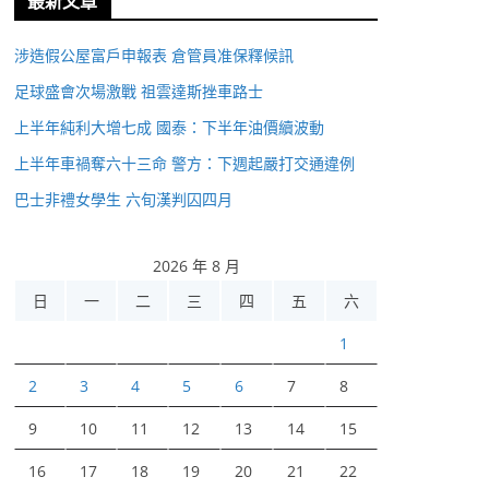
最新文章
涉造假公屋富戶申報表 倉管員准保釋候訊
足球盛會次場激戰 祖雲達斯挫車路士
上半年純利大增七成 國泰：下半年油價續波動
上半年車禍奪六十三命 警方：下週起嚴打交通違例
巴士非禮女學生 六旬漢判囚四月
2026 年 8 月
日
一
二
三
四
五
六
1
2
3
4
5
6
7
8
9
10
11
12
13
14
15
16
17
18
19
20
21
22