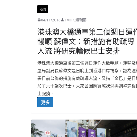
港聞
04/11/2018
TMHK 編輯部
港珠澳大橋通車第二個週日運
暢順 蘇偉文：新措施有助疏導
人流 將研究輪候巴士安排
港珠澳大橋通車後第二個週日運作大致暢順，運輸及
屋局副局長蘇偉文是日晚上到香港口岸視察，認為運
署日前公佈的措施有效疏導人流，又指「金巴」是日
加了六十架次巴士，未來會因應實際狀況再調整穿梭
士服務。
更多