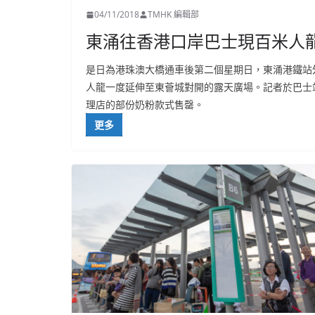
04/11/2018
TMHK 編輯部
東涌往香港口岸巴士現百米人
是日為港珠澳大橋通車後第二個星期日，東涌港鐵站
人龍一度延伸至東薈城對開的露天廣場。記者於巴士
理店的部份奶粉款式售罄。
更多