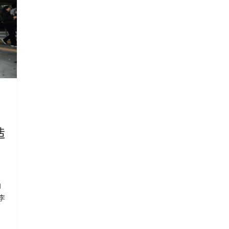
造
」
李