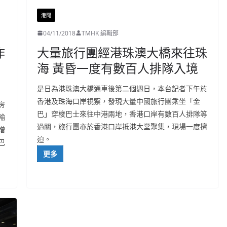
港聞
04/11/2018
TMHK 編輯部
作
大量旅行團經港珠澳大橋來往珠
海 黃昏一度有數百人排隊入境
是日為港珠澳大橋通車後第二個週日，本台記者下午於
香港及珠海口岸視察，發現大量中國旅行團乘坐「金
房
巴」穿梭巴士來往中港兩地，香港口岸有數百人排隊等
輸
過關，旅行團亦於香港口岸抵港大堂聚集，現場一度擠
增
迫。
巴
更多