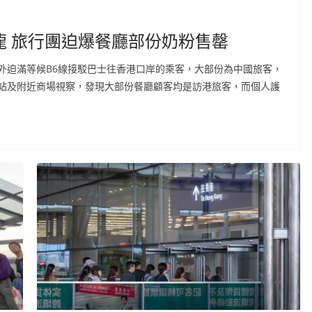
龍 旅行團迫爆餐廳部份奶粉售罄
外迫滿等候B6線接駁巴士往香港口岸的乘客，大部份為中國旅客，
站及附近商場視察，發現大部份餐廳顧客均是訪港旅客，而個人護