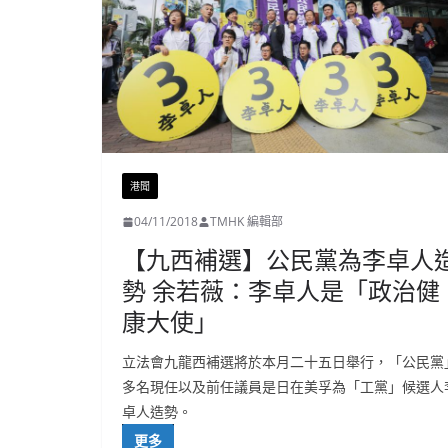
港聞
04/11/2018
TMHK 編輯部
【九西補選】公民黨為李卓人
勢 余若薇：李卓人是「政治健
康大使」
立法會九龍西補選將於本月二十五日舉行，「公民黨
多名現任以及前任議員是日在美孚為「工黨」候選人
卓人造勢。
更多