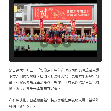
是日為大年初三，「賀歲馬」中午在財政司司長陳茂波見證
下於沙田馬場開鑼，吸引大批馬迷入場。馬會本年派發招財
筆，並擺放多部風車給馬迷「轉運」，有馬迷指是日氣氛熱
鬧，將投注數千元希望帶來好運。
亦有馬迷指是日趁農曆新年特意穿著紅色衣服入場，希望能
發個「新年財」。