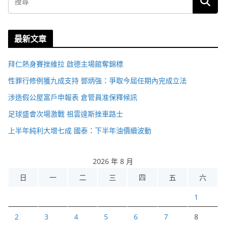
最新文章
拜仁熱身賽挫維拉 啟德主場館奪錦標
性罪行修例獲九成支持 鄧炳強：爭取今屆任期內完成立法
涉造假公屋富戶申報表 倉管員准保釋候訊
足球盛會次場激戰 祖雲達斯挫車路士
上半年純利大增七成 國泰：下半年油價續波動
2026 年 8 月
日
一
二
三
四
五
六
1
2
3
4
5
6
7
8