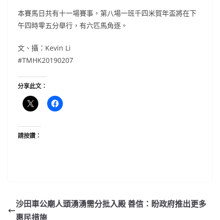
本賽馬日共有十一場賽事，第八場一班千四米賀年盃將在下
午四時零五分舉行，有六匹馬角逐。
文、攝：Kevin Li
#TMHK20190207
分享此文：
請按讚：
沙田車公廟人頭湧湧需分批入殿 善信：盼政府推出更多
惠民措施