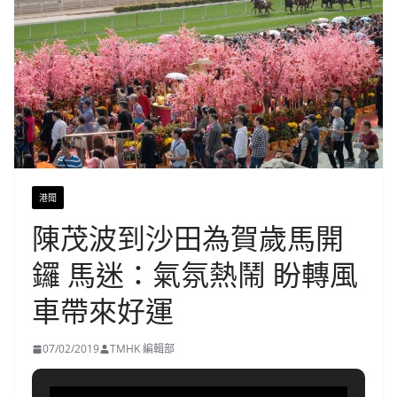
港聞
陳茂波到沙田為賀歲馬開
鑼 馬迷：氣氛熱鬧 盼轉風
車帶來好運
07/02/2019
TMHK 編輯部