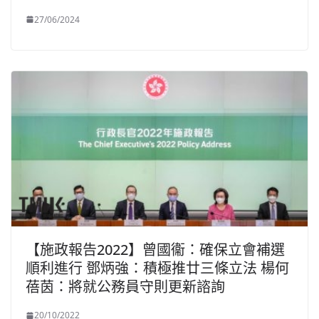
27/06/2024
【施政報告2022】曾國衞：確保立會補選
順利進行 鄧炳強：積極推廿三條立法 楊何
蓓茵：將就公務員守則更新諮詢
20/10/2022