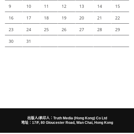
9
10
11
12
13
14
15
16
17
18
19
20
21
22
23
24
25
26
27
28
29
30
31
出版人/承印人：Truth Media (Hong Kong) Co Ltd
地址：17/F, 80 Gloucester Road, Wan Chai, Hong Kong