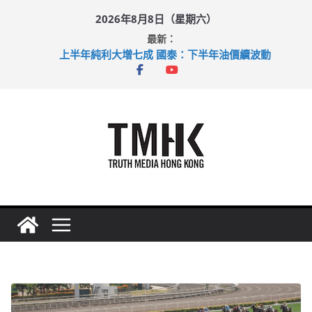
Skip
2026年8月8日（星期六）
to
最新：
content
上半年純利大增七成 國泰：下半年油價續波動
拜仁熱身賽挫維拉 啟德主場館奪錦標
性罪行修例獲九成支持 鄧炳強：爭取今屆任期內完成立法
涉造假公屋富戶申報表 倉管員准保釋候訊
足球盛會次場激戰 祖雲達斯挫車路士