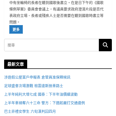
中有坐輪椅的長者在聽到國歌後肅立。在是日下午的《國歌
條例草案》委員會會議上，有議員要求政府澄清片段是否代
表政府立場、長者或殘疾人士是否需要在聽到國歌時肅立等
問題。
更多
最新文章
涉造假公屋富戶申報表 倉管員准保釋候訊
足球盛會次場激戰 祖雲達斯挫車路士
上半年純利大增七成 國泰：下半年油價續波動
上半年車禍奪六十三命 警方：下週起嚴打交通違例
巴士非禮女學生 六旬漢判囚四月