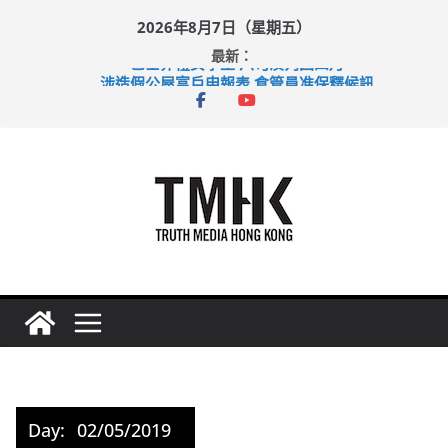
Skip
2026年8月7日（星期五）
to
最新：
content
巴士非禮女學生 六旬漢判囚四月
涉造假公屋富戶申報表 倉管員准保釋候訊
足球盛會次場激戰 祖雲達斯挫車路士
上半年純利大增七成 國泰：下半年油價續波動
上半年車禍奪六十三命 警方：下週起嚴打交通違例
Day:
02/05/2019