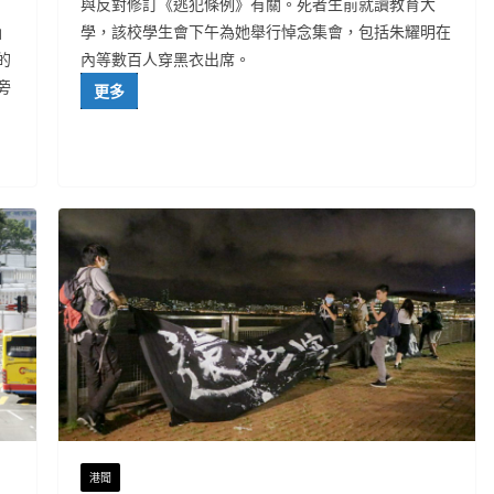
與反對修訂《逃犯條例》有關。死者生前就讀教育大
」
學，該校學生會下午為她舉行悼念集會，包括朱耀明在
的
內等數百人穿黑衣出席。
旁
更多
港聞