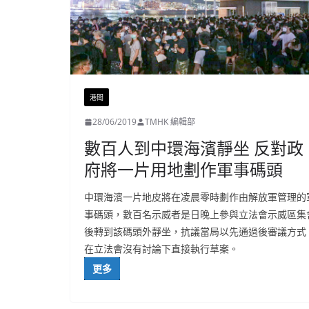
港聞
28/06/2019
TMHK 編輯部
數百人到中環海濱靜坐 反對政
府將一片用地劃作軍事碼頭
中環海濱一片地皮將在凌晨零時劃作由解放軍管理的
事碼頭，數百名示威者是日晚上參與立法會示威區集
後轉到該碼頭外靜坐，抗議當局以先通過後審議方式
在立法會沒有討論下直接執行草案。
更多