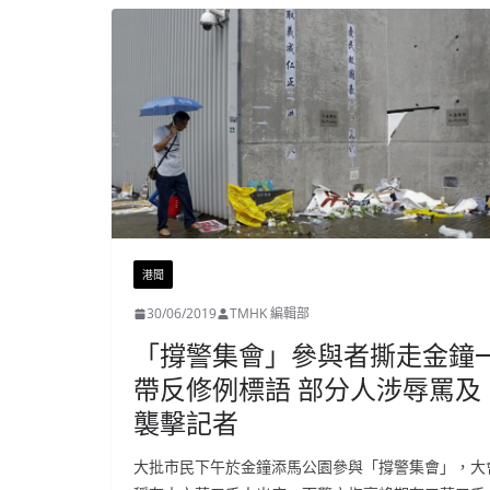
港聞
30/06/2019
TMHK 編輯部
「撐警集會」參與者撕走金鐘
帶反修例標語 部分人涉辱罵及
襲擊記者
大批市民下午於金鐘添馬公園參與「撐警集會」，大