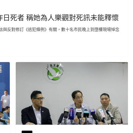
昨日死者 稱她為人樂觀對死訊未能釋懷
信與反對修訂《逃犯條例》有關，數十名市民晚上到墮樓現場悼念