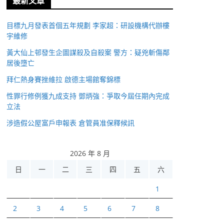
最新文章
目標九月發表首個五年規劃 李家超：研設機構代辦樓
宇維修
黃大仙上邨發生企圖謀殺及自殺案 警方：疑兇斬傷鄰
居後墮亡
拜仁熱身賽挫維拉 啟德主場館奪錦標
性罪行修例獲九成支持 鄧炳強：爭取今屆任期內完成
立法
涉造假公屋富戶申報表 倉管員准保釋候訊
2026 年 8 月
日
一
二
三
四
五
六
1
2
3
4
5
6
7
8