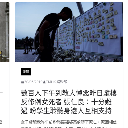
港聞
30/06/2019
TMHK 編輯部
一
數百人下午到教大悼念昨日墮樓
反修例女死者 張仁良：十分難
過 盼學生聆聽身邊人互相支持
會
女子盧曉欣昨午於粉嶺嘉福邨高處墮下死亡，死因相信