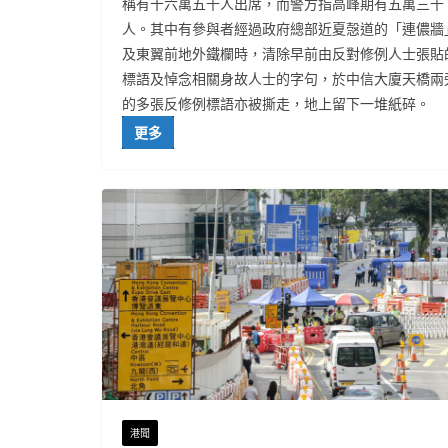
稱有十六萬五千人出席，而警方指高峰期有五萬三千
人。其中有參與者經過政府總部近夏愨道的「連儂牆
及東翼前地外鐵欄時，清除早前由反對修例人士張貼
標語及悼念相關身故人士的字句，於中信大廈天橋兩
的多張反修例標語亦被撕走，地上留下一堆紙碎。
更多
港聞