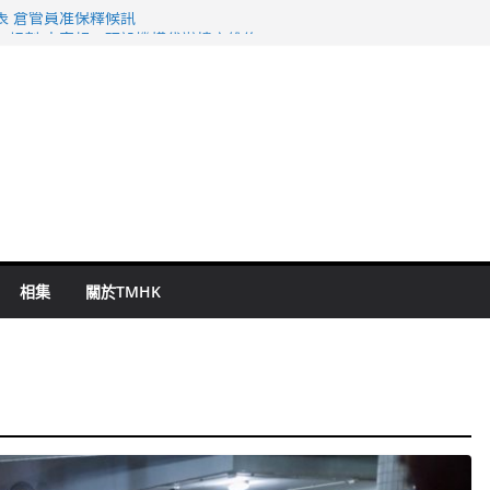
表 倉管員准保釋候訊
年規劃 李家超：研設機構代辦樓宇維修
謀殺及自殺案 警方：疑兇斬傷鄰居後墮亡
啟德主場館奪錦標
持 鄧炳強：爭取今屆任期內完成立法
相集
關於TMHK