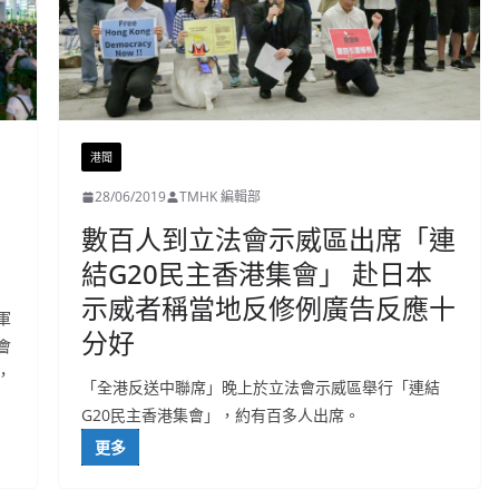
港聞
28/06/2019
TMHK 編輯部
數百人到立法會示威區出席「連
結G20民主香港集會」 赴日本
示威者稱當地反修例廣告反應十
軍
分好
會
，
「全港反送中聯席」晚上於立法會示威區舉行「連結
G20民主香港集會」，約有百多人出席。
更多