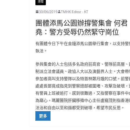
港聞
30/06/2019
TMHK Editor - KT
團體添馬公園辦撐警集會 何君
堯：警方受辱仍然緊守崗位
有團體今日下午在金鐘添馬公園舉行集會，以支持警
執法。
參與集會的人士包括多名政府前高官、警隊前高層、
制派立法會議員、政協人大以及演藝界人士。大會帶
參加者高叫支持警隊以及特首林鄭月娥的口號。前警
處處長鄧竟成指見到警察總部被圍堵、攻擊及破壞，
有警員上班被追打，感到很難過，又指警察在事件中
為磨心。瑪麗醫院肝臟移殖中心主任盧寵茂則指香港
法治和自由以至和諧都受到破壞，希望市民反思。
更多