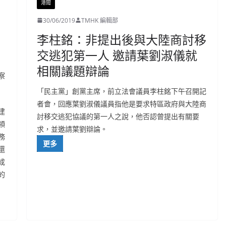
港聞
30/06/2019
TMHK 編輯部
李柱銘：非提出後與大陸商討移
交逃犯第一人 邀請葉劉淑儀就
相關議題辯論
察
「民主黨」創黨主席，前立法會議員李柱銘下午召開記
者會，回應葉劉淑儀議員指他是要求特區政府與大陸商
建
討移交逃犯協議的第一人之說，他否認曾提出有關要
領
求，並邀請葉劉辯論。
務
更多
還
成
的