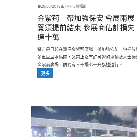
29/06/2019
TMHK 編輯部
金紫荊一帶加強保安 會展兩展
覽須提前結束 參展商估計損失
達十萬
警方是日起在灣仔金紫荊廣場一帶加強佈防，包括放
多重巨型水馬陣，又禁止沒有許可證的車輛及人士接
金紫荊廣場，防範有人干擾七一升旗禮進行。
更多