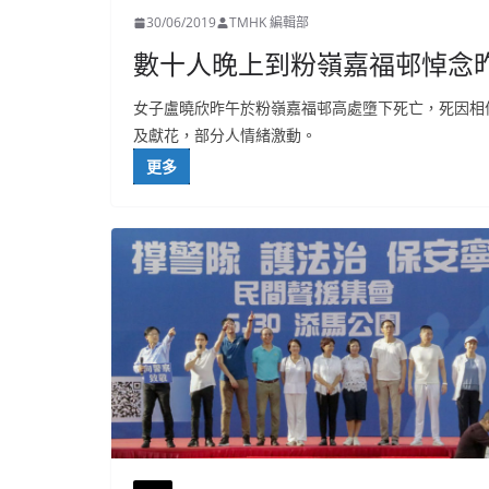
30/06/2019
TMHK 編輯部
數十人晚上到粉嶺嘉福邨悼念
女子盧曉欣昨午於粉嶺嘉福邨高處墮下死亡，死因相
及獻花，部分人情緒激動。
更多