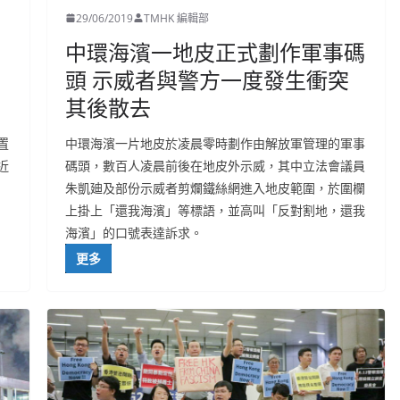
29/06/2019
TMHK 編輯部
中環海濱一地皮正式劃作軍事碼
頭 示威者與警方一度發生衝突
其後散去
置
中環海濱一片地皮於凌晨零時劃作由解放軍管理的軍事
近
碼頭，數百人凌晨前後在地皮外示威，其中立法會議員
朱凱廸及部份示威者剪爛鐵絲網進入地皮範圍，於圍欄
上掛上「還我海濱」等標語，並高叫「反對割地，還我
海濱」的口號表達訴求。
更多