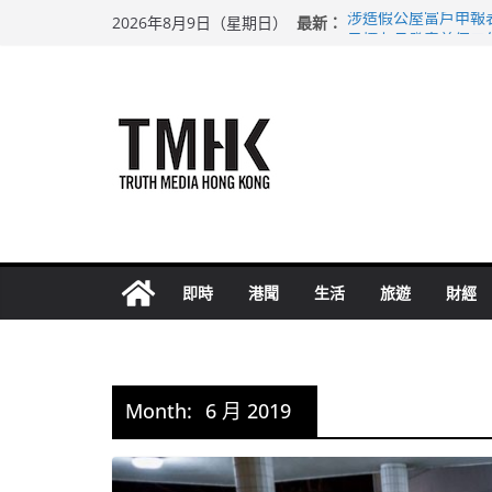
Skip
最新：
涉造假公屋富戶申報
2026年8月9日（星期日）
to
目標九月發表首個五
黃大仙上邨發生企圖
content
拜仁熱身賽挫維拉 
性罪行修例獲九成支
即時
港聞
生活
旅遊
財經
Month:
6 月 2019