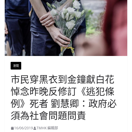
港聞
市民穿黑衣到金鐘獻白花
悼念昨晚反修訂《逃犯條
例》死者 劉慧卿：政府必
須為社會問題問責
16/06/2019
TMHK 編輯部