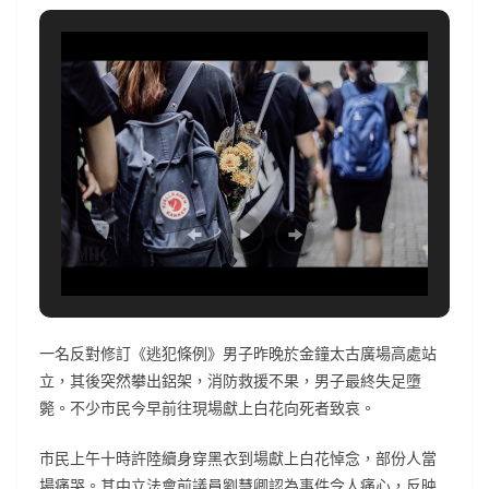
一名反對修訂《逃犯條例》男子昨晚於金鐘太古廣場高處站
立，其後突然攀出鋁架，消防救援不果，男子最終失足墮
斃。不少市民今早前往現場獻上白花向死者致哀。
市民上午十時許陸續身穿黑衣到場獻上白花悼念，部份人當
場痛哭。其中立法會前議員劉慧卿認為事件令人痛心，反映