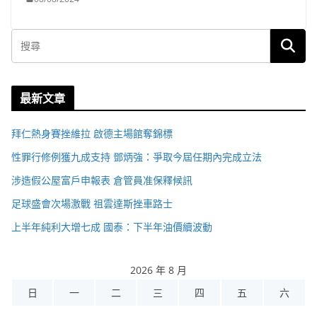
最新文章
拜仁熱身賽挫維拉 啟德主場館奪錦標
性罪行修例獲九成支持 鄧炳強：爭取今屆任期內完成立法
涉造假公屋富戶申報表 倉管員准保釋候訊
足球盛會次場激戰 祖雲達斯挫車路士
上半年純利大增七成 國泰：下半年油價續波動
2026 年 8 月
日
一
二
三
四
五
六