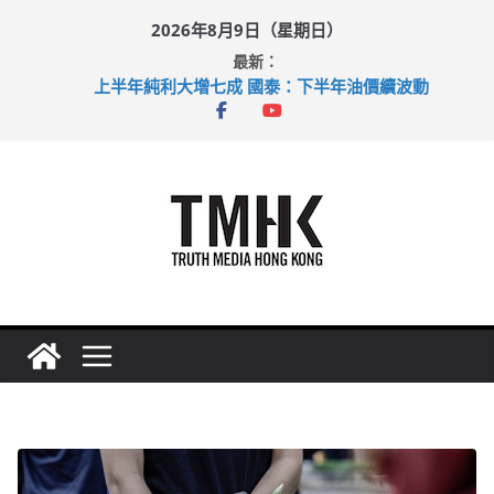
Skip
2026年8月9日（星期日）
to
最新：
content
上半年純利大增七成 國泰：下半年油價續波動
拜仁熱身賽挫維拉 啟德主場館奪錦標
性罪行修例獲九成支持 鄧炳強：爭取今屆任期內完成立法
涉造假公屋富戶申報表 倉管員准保釋候訊
足球盛會次場激戰 祖雲達斯挫車路士