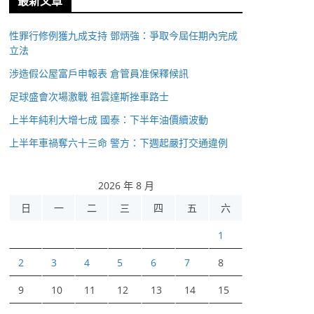
最新文章
性罪行修例獲九成支持 鄧炳強：爭取今屆任期內完成
立法
涉造假公屋富戶申報表 倉管員准保釋候訊
足球盛會次場激戰 祖雲達斯挫車路士
上半年純利大增七成 國泰：下半年油價續波動
上半年車禍奪六十三命 警方：下週起嚴打交通違例
2026 年 8 月
日
一
二
三
四
五
六
1
2
3
4
5
6
7
8
9
10
11
12
13
14
15