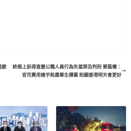
道歉
終極上訴得直撤公職人員行為失當罪及判刑 曾蔭權：
官司費用幾乎耗盡畢生積蓄 盼願香港明天會更好