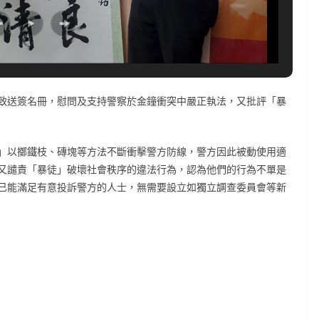
致送簽名冊，慰問及支持警察於金鐘衝突中嚴正執法，又批評「暴
」以擲鐵枝、磚塊等方法不斷衝擊警方防線，警方因此被動使用適
又譴責「暴徒」破壞社會秩序的違法行為，認為他們的行為不單是
已能滿足有意投訴警方的人士，無需要設立如獨立調查委員會等新