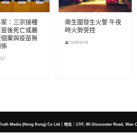
專家：三宗接種
南生圍發生火警 午夜
疫苗後死亡或嚴
時火勢受控
應個案與疫苗無
13/03/2018
關係
021
h Media (Hong Kong) Co Ltd
｜
地址：17/F, 80 Gloucester Road, Wan 