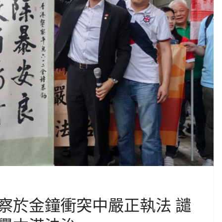
察於金鐘衝突中嚴正執法 譴