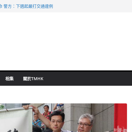
命 警方：下週起嚴打交通違例
持 鄧炳強：爭取今屆任期內完成立法
表 倉管員准保釋候訊
祖雲達斯挫車路士
 國泰：下半年油價續波動
相集
關於TMHK