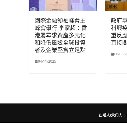
國際金融領袖峰會主
政府
峰會舉行 李家超：香
科興
港屬尋求資產多元化
重反
和降低風險全球投資
直接
者及企業堅實立足點
08/03/2
04/11/2025
出版人/承印人：Trut