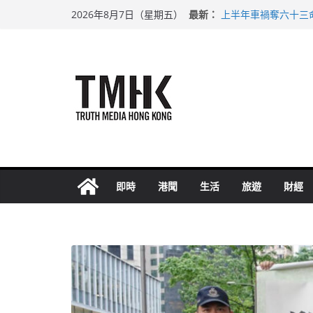
Skip
最新：
上半年車禍奪六十三
2026年8月7日（星期五）
to
性罪行修例獲九成支
涉造假公屋富戶申報
content
足球盛會次場激戰 
上半年純利大增七成
即時
港聞
生活
旅遊
財經