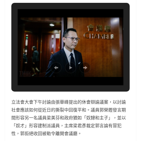
立法會大會下午討論由張華峰提出的休會辯論議案，以討論
社會應該如何從近日的撕裂中回復平和。議員郭榮鏗發言期
間形容另一名議員梁美芬和政府猶如「奴隸和主子」，並以
「奴才」形容建制派議員，主席梁君彥裁定郭言論有冒犯
性，郭拒絕收回被勒令離開會議廳。