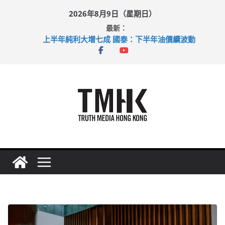
Skip
2026年8月9日（星期日）
to
最新：
content
上半年純利大增七成 國泰：下半年油價續波動
拜仁熱身賽挫維拉 啟德主場館奪錦標
性罪行修例獲九成支持 鄧炳強：爭取今屆任期內完成立法
涉造假公屋富戶申報表 倉管員准保釋候訊
足球盛會次場激戰 祖雲達斯挫車路士