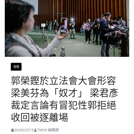
港聞
郭榮鏗於立法會大會形容
梁美芬為「奴才」 梁君彥
裁定言論有冒犯性郭拒絕
收回被逐離場
26/06/2019
TMHK 編輯部