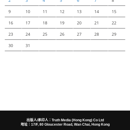
2
3
4
5
6
7
8
9
10
11
12
13
14
15
16
17
18
19
20
21
22
23
24
25
26
27
28
29
30
31
出版人/承印人：Truth Media (Hong Kong) Co Ltd
地址：17/F, 80 Gloucester Road, Wan Chai, Hong Kong