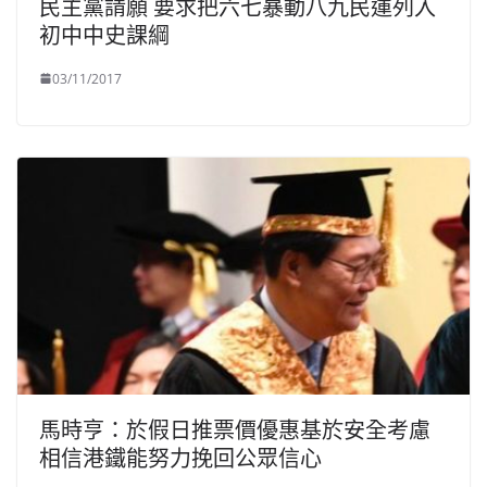
民主黨請願 要求把六七暴動八九民運列入
初中中史課綱
03/11/2017
馬時亨：於假日推票價優惠基於安全考慮
相信港鐵能努力挽回公眾信心