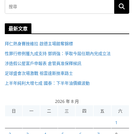
最新文章
拜仁熱身賽挫維拉 啟德主場館奪錦標
性罪行修例獲九成支持 鄧炳強：爭取今屆任期內完成立法
涉造假公屋富戶申報表 倉管員准保釋候訊
足球盛會次場激戰 祖雲達斯挫車路士
上半年純利大增七成 國泰：下半年油價續波動
2026 年 8 月
日
一
二
三
四
五
六
1