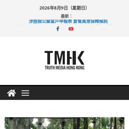
Skip
2026年8月9日（星期日）
to
最新：
content
涉造假公屋富戶申報表 倉管員准保釋候訊
目標九月發表首個五年規劃 李家超：研設機構代辦樓宇維修
黃大仙上邨發生企圖謀殺及自殺案 警方：疑兇斬傷鄰居後墮亡
拜仁熱身賽挫維拉 啟德主場館奪錦標
性罪行修例獲九成支持 鄧炳強：爭取今屆任期內完成立法