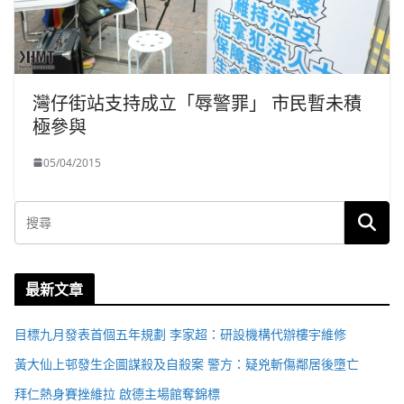
灣仔街站支持成立「辱警罪」 市民暫未積
極參與
05/04/2015
最新文章
目標九月發表首個五年規劃 李家超：研設機構代辦樓宇維修
黃大仙上邨發生企圖謀殺及自殺案 警方：疑兇斬傷鄰居後墮亡
拜仁熱身賽挫維拉 啟德主場館奪錦標