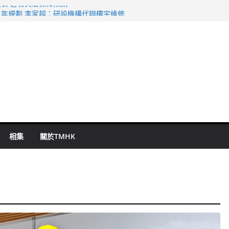
表 倉管員准保釋候訊
年規劃 李家超：研設機構代辦樓宇維修
謀殺及自殺案 警方：疑兇斬傷鄰居後墮亡
啟德主場館奪錦標
持 鄧炳強：爭取今屆任期內完成立法
相集
關於TMHK