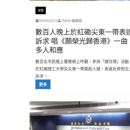
港聞
09/09/2019
TMHK 編輯部
數百人晚上於紅磡尖東一帶表
訴求 唱《願榮光歸香港》一曲
多人和應
數百名市民晚上響應網上呼籲，參與「鏈住理」活動
於紅磡理工大學及尖東一帶築起人鏈，表達反修例五
訴求。
更多