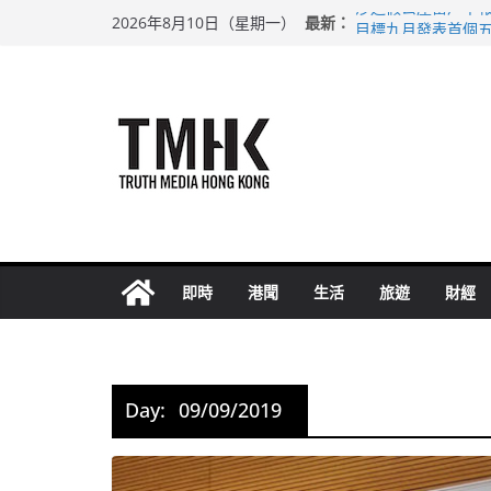
Skip
最新：
涉造假公屋富戶申報
2026年8月10日（星期一）
to
目標九月發表首個五
黃大仙上邨發生企圖
content
拜仁熱身賽挫維拉 
性罪行修例獲九成支
即時
港聞
生活
旅遊
財經
Day:
09/09/2019