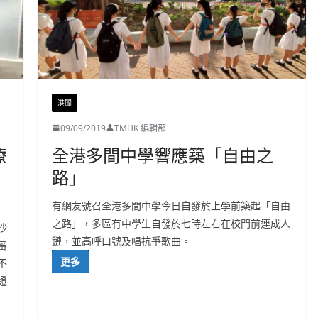
港聞
09/09/2019
TMHK 編輯部
療
全港多間中學響應築「自由之
路」
有網友號召全港多間中學今日自發於上學前築起「自由
之路」，多區有中學生自發於七時左右在校門前連成人
沙
鏈，並高呼口號及唱抗爭歌曲。
審
更多
不
證