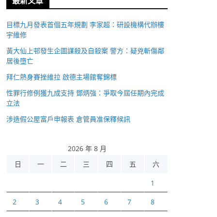
最新文章
目標九月發表首個五年規劃 李家超：研設機構代辦樓
宇維修
黃大仙上邨發生企圖謀殺及自殺案 警方：疑兇斬傷鄰
居後墮亡
拜仁熱身賽挫維拉 啟德主場館奪錦標
性罪行修例獲九成支持 鄧炳強：爭取今屆任期內完成
立法
涉造假公屋富戶申報表 倉管員准保釋候訊
2026 年 8 月
日
一
二
三
四
五
六
1
2
3
4
5
6
7
8