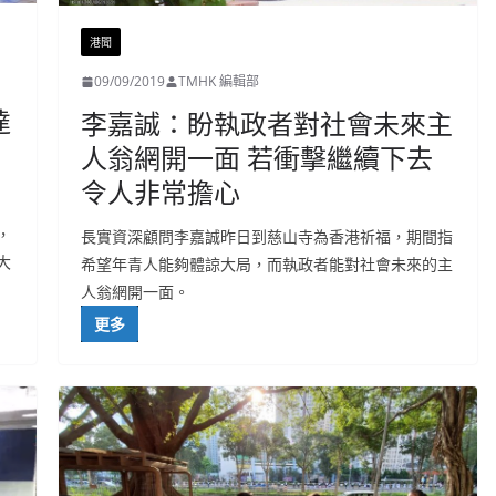
港聞
09/09/2019
TMHK 編輯部
達
李嘉誠：盼執政者對社會未來主
人翁網開一面 若衝擊繼續下去
令人非常擔心
，
長實資深顧問李嘉誠昨日到慈山寺為香港祈福，期間指
大
希望年青人能夠體諒大局，而執政者能對社會未來的主
人翁網開一面。
更多