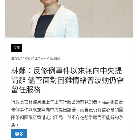
港聞
03/09/2019
TMHK 編輯部
林鄭：反修例事件以來無向中央提
請辭 儘管面對困難情緒曾波動仍會
留任服務
行政長官林鄭月娥上午出席行政會議前見記者，強調她自反
修例事件以來並無向中央提出請辭，而自己仍有信心帶領團
隊帶領團隊幫香港走出困局，並不存在想辭職而不能辭的矛
盾。
更多