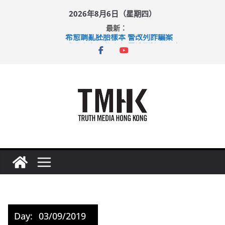
Skip
2026年8月6日（星期四）
to
最新：
content
希愈調亂胚胎樣本 警改列詐騙案
足球盛會次場激戰 祖雲達斯挫車路士
上半年純利大增七成 國泰：下半年油價續波動
上半年車禍奪六十三命 警方：下週起嚴打交通違例
巴士非禮女學生 六旬漢判囚四月
Day:
03/09/2019