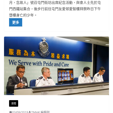
月，念故人」號召屯門街坊出席紀念活動，與會人士先於屯
門西鐵站集合，後步行前往屯門友愛邨愛智樓拜祭昨日下午
墮樓身亡的少年。
更多
港聞
03/09/2019
TMHK 編輯部