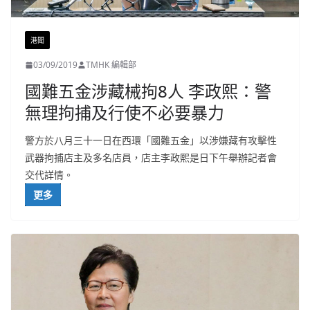
港聞
03/09/2019
TMHK 編輯部
國難五金涉藏械拘8人 李政熙：警
無理拘捕及行使不必要暴力
警方於八月三十一日在西環「國難五金」以涉嫌藏有攻擊性
武器拘捕店主及多名店員，店主李政熙是日下午舉辦記者會
交代詳情。
更多