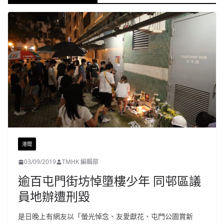
港聞
03/09/2019
TMHK 編輯部
逾百屯門街坊悼墮樓少年 同邨區議
員地辦遭刑毀
是日晚上有網友以「螢光悼念、友愛獻花、屯門公園賞新