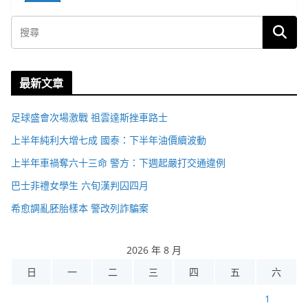
最新文章
足球盛會次場激戰 祖雲達斯挫車路士
上半年純利大增七成 國泰：下半年油價續波動
上半年車禍奪六十三命 警方：下週起嚴打交通違例
巴士非禮女學生 六旬漢判囚四月
希愈調亂胚胎樣本 警改列詐騙案
2026 年 8 月
日
一
二
三
四
五
六
1