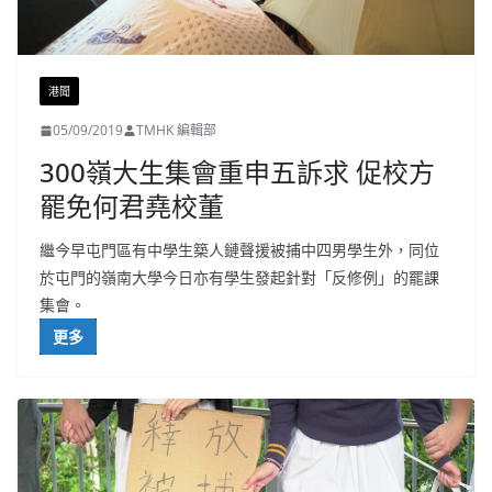
港聞
05/09/2019
TMHK 編輯部
300嶺大生集會重申五訴求 促校方
罷免何君堯校董
繼今早屯門區有中學生築人鏈聲援被捕中四男學生外，同位
於屯門的嶺南大學今日亦有學生發起針對「反修例」的罷課
集會。
更多