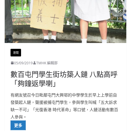
港聞
05/09/2019
TMHK 編輯部
數百屯門學生街坊築人鏈 八點高呼
「夠鐘返學喇」
有網友號召今日毗鄰屯門大興邨的中學學生於早上上學前自
發築起人鏈，聲援被捕屯門學生，參與學生叫喊「五大訴求
缺一不可」「光復香港 時代革命」等口號，人鏈活動有數百
人參與。
更多