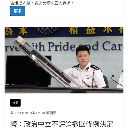
區組成人鏈，表達反修例五大訴求。
更多
港聞
05/09/2019
TMHK 編輯部
警：政治中立不評論撤回修例決定