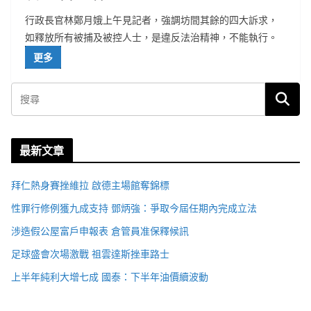
行政長官林鄭月娥上午見記者，強調坊間其餘的四大訴求，
如釋放所有被捕及被控人士，是違反法治精神，不能執行。
更多
最新文章
拜仁熱身賽挫維拉 啟德主場館奪錦標
性罪行修例獲九成支持 鄧炳強：爭取今屆任期內完成立法
涉造假公屋富戶申報表 倉管員准保釋候訊
足球盛會次場激戰 祖雲達斯挫車路士
上半年純利大增七成 國泰：下半年油價續波動