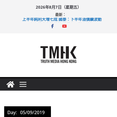
Skip
2026年8月7日（星期五）
to
最新：
content
上半年純利大增七成 國泰：下半年油價續波動
拜仁熱身賽挫維拉 啟德主場館奪錦標
性罪行修例獲九成支持 鄧炳強：爭取今屆任期內完成立法
涉造假公屋富戶申報表 倉管員准保釋候訊
足球盛會次場激戰 祖雲達斯挫車路士
Day:
05/09/2019