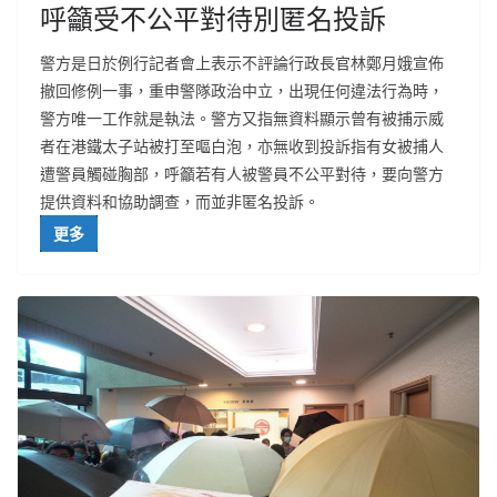
呼籲受不公平對待別匿名投訴
警方是日於例行記者會上表示不評論行政長官林鄭月娥宣佈
撤回修例一事，重申警隊政治中立，出現任何違法行為時，
警方唯一工作就是執法。警方又指無資料顯示曾有被捕示威
者在港鐵太子站被打至嘔白泡，亦無收到投訴指有女被捕人
遭警員觸碰胸部，呼籲若有人被警員不公平對待，要向警方
提供資料和協助調查，而並非匿名投訴。
更多