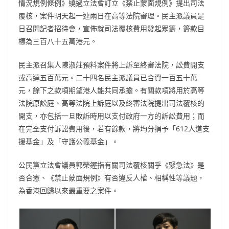
情況規例條例》繞過立法會訂立《禁止蒙面規例》提出司法
覆核，案件明天起一連兩日在高等法院審理。民主派議員是
日召開記者招待會，宣佈就司法覆核費用發起眾籌，籌款目
標為三百八十五萬港元。
民主派召集人陳淑莊預料案件將上訴至終審法院，訟費開支
或高達五百萬元。二十四名民主派議員已合資一百五十萬
元，餘下之款項期望港人能共同承擔。有關款項將用於高等
法院原訟庭、高等法院上訴庭以及終審法院提出司法覆核的
開支，亦包括一旦敗訴時用以支付政府一方的訴訟費用；而
在完全支付訴訟費用後，若有餘款，將均分捐予「612人道支
援基金」及「守護公義基金」。
公民黨立法會議員郭榮鏗指有關司法覆核關乎《緊急法》是
否合憲、《禁止蒙面規例》有否違反人權、相稱性等議題，
為香港回歸以來最重要之案件。