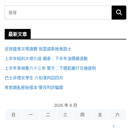
最新文章
足球盛會次場激戰 祖雲達斯挫車路士
上半年純利大增七成 國泰：下半年油價續波動
上半年車禍奪六十三命 警方：下週起嚴打交通違例
巴士非禮女學生 六旬漢判囚四月
希愈調亂胚胎樣本 警改列詐騙案
2026 年 8 月
日
一
二
三
四
五
六
1