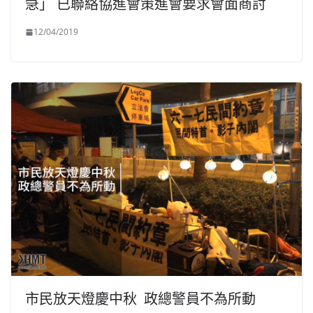
急」 已聯絡協進會策進會要求會面商討
12/04/2019
市民放天燈慶中秋 政總警員不為所動