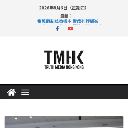
Skip
2026年8月6日（星期四）
to
最新：
content
希愈調亂胚胎樣本 警改列詐騙案
足球盛會次場激戰 祖雲達斯挫車路士
上半年純利大增七成 國泰：下半年油價續波動
上半年車禍奪六十三命 警方：下週起嚴打交通違例
巴士非禮女學生 六旬漢判囚四月