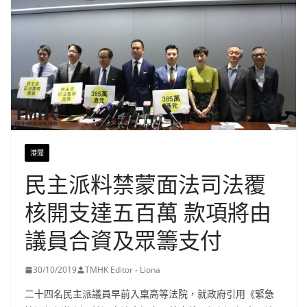
港聞
民主派料禁蒙面法司法覆
核開支達五百萬 款項將由
議員合資及眾籌支付
30/10/2019
TMHK Editor - Liona
二十四名民主派議員早前入稟高等法院，就政府引用《緊急