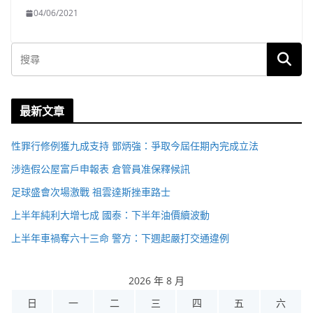
04/06/2021
最新文章
性罪行修例獲九成支持 鄧炳強：爭取今屆任期內完成立法
涉造假公屋富戶申報表 倉管員准保釋候訊
足球盛會次場激戰 祖雲達斯挫車路士
上半年純利大增七成 國泰：下半年油價續波動
上半年車禍奪六十三命 警方：下週起嚴打交通違例
2026 年 8 月
日
一
二
三
四
五
六