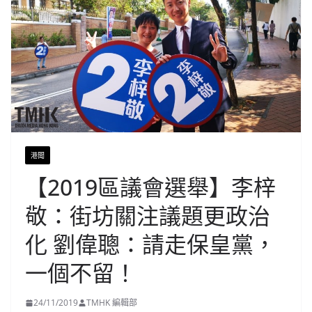
港聞
【2019區議會選舉】李梓
敬：街坊關注議題更政治
化 劉偉聰：請走保皇黨，
一個不留！
24/11/2019
TMHK 編輯部