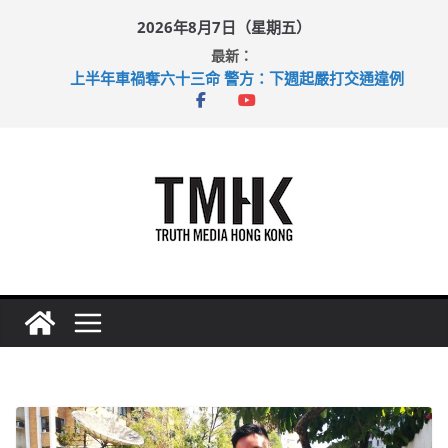
Skip
2026年8月7日（星期五）
to
最新：
content
上半年車禍奪六十三命 警方：下週起嚴打交通違例
性罪行修例獲九成支持 鄧炳強：爭取今屆任期內完成立法
涉造假公屋富戶申報表 倉管員准保釋候訊
足球盛會次場激戰 祖雲達斯挫車路士
上半年純利大增七成 國泰：下半年油價續波動