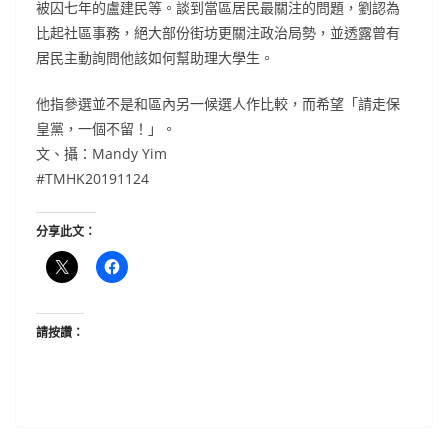
被囚七年的盧建民等。談到當區居民最關注的問題，劉認為
比起社區事務，絕大部份街坊更關注政治局勢，並透露曾有
居民主動詢問他該如何幫助理大學生。
他指參選並不是和區內另一候選人作比較，而希望「請走保
皇黨，一個不留！」。
文、攝：Mandy Yim
#TMHK20191124
分享此文：
請按讚：