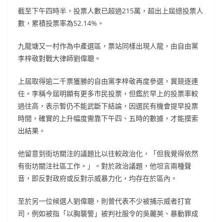
截至下午四時半，投票人數已超過215萬，超出上屆總投票人
數，累積投票率為52.14%。
九龍塘又一村作為中產選區，票站同樣出現人龍，由自由黨
李梓敬對戰大律師劉偉聰。
上屆取得逾二千票獲勝的自由黨李梓敬再度參選，冀競逐連
任。李稱今屆明顯有更多市民投票，但鑑於早上的投票率較
過往高，表示暫仍不能武斷下結論，因選民有機會提早投票
時間，確實的上升幅度需靠下午四、五時的數據，才能摸索
出結果。
他留意到街坊關注的議題比以往較政治化，「但我覺得依然
有街坊關注社區工作。」。對於政治議題，他坦言兩種聲
音，即反對政府或反對示威暴力化，均存在於區內。
至於另一位候選人劉偉聰，則曾代表不少被捕示威者打官
司，例如被指「以胸襲警」被判社服令的吳麗英、暴動罪成