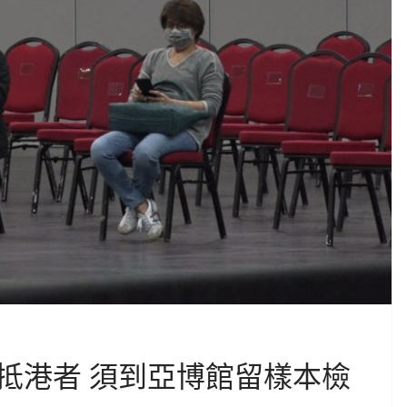
抵港者 須到亞博館留樣本檢