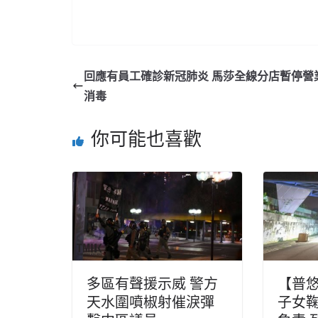
回應有員工確診新冠肺炎 馬莎全線分店暫停營
消毒
你可能也喜歡
多區有聲援示威 警方
【普
天水圍噴椒射催淚彈
子女