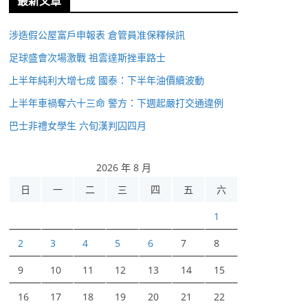
最新文章
涉造假公屋富戶申報表 倉管員准保釋候訊
足球盛會次場激戰 祖雲達斯挫車路士
上半年純利大增七成 國泰：下半年油價續波動
上半年車禍奪六十三命 警方：下週起嚴打交通違例
巴士非禮女學生 六旬漢判囚四月
2026 年 8 月
日
一
二
三
四
五
六
1
2
3
4
5
6
7
8
9
10
11
12
13
14
15
16
17
18
19
20
21
22