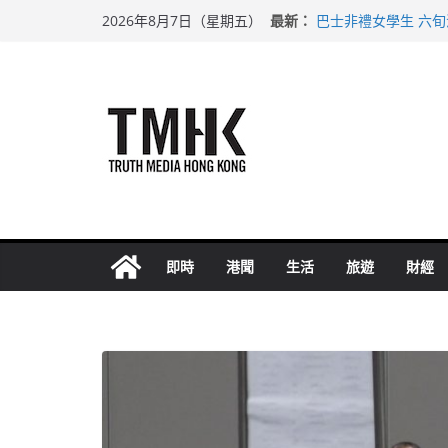
Skip
最新：
巴士非禮女學生 六
2026年8月7日（星期五）
to
涉造假公屋富戶申報
足球盛會次場激戰 
content
上半年純利大增七成
上半年車禍奪六十三
即時
港聞
生活
旅遊
財經