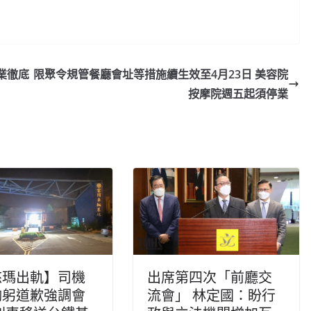
業徹底
限聚令規管餐廳會址等措施續生效至4月23日 美容院
按摩院週五起須停業
悠瑪出軌】司機
出席第四次「前廳交
鞠躬道歉強調會
流會」 林定國：盼行