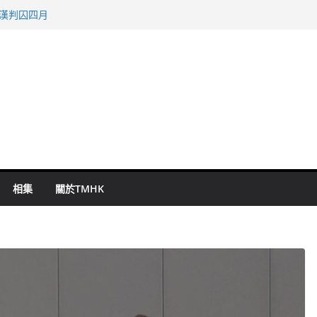
旬漢判囚四月
表 倉管員准保釋候訊
祖雲達斯挫車路士
 國泰：下半年油價續波動
命 警方：下週起嚴打交通違例
相集
關於TMHK