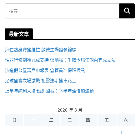
最新文章
拜仁熱身賽挫維拉 啟德主場館奪錦標
性罪行修例獲九成支持 鄧炳強：爭取今屆任期內完成立法
涉造假公屋富戶申報表 倉管員准保釋候訊
足球盛會次場激戰 祖雲達斯挫車路士
上半年純利大增七成 國泰：下半年油價續波動
2026 年 8 月
日
一
二
三
四
五
六
1