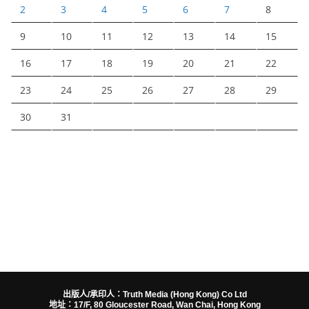
2
3
4
5
6
7
8
9
10
11
12
13
14
15
16
17
18
19
20
21
22
23
24
25
26
27
28
29
30
31
出版人/承印人：Truth Media (Hong Kong) Co Ltd
地址：17/F, 80 Gloucester Road, Wan Chai, Hong Kong