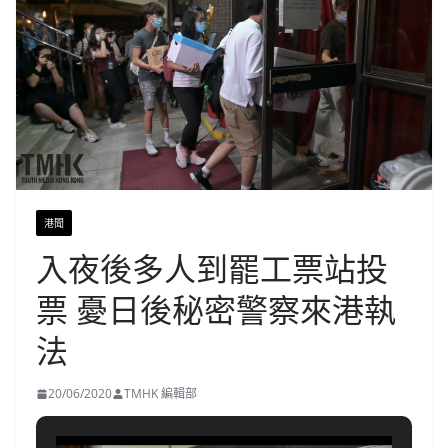
港聞
入夜後多人到罷工票站投
票 憂日後秘密警察來港執
法
20/06/2020
TMHK 編輯部