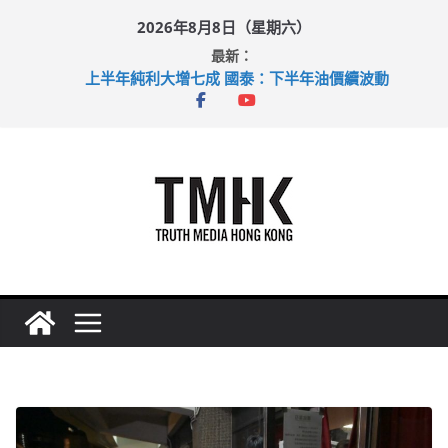
Skip
2026年8月8日（星期六）
to
最新：
content
上半年純利大增七成 國泰：下半年油價續波動
拜仁熱身賽挫維拉 啟德主場館奪錦標
性罪行修例獲九成支持 鄧炳強：爭取今屆任期內完成立法
涉造假公屋富戶申報表 倉管員准保釋候訊
足球盛會次場激戰 祖雲達斯挫車路士