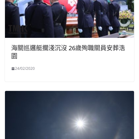
海關巡邏艇擱淺沉沒 26歲殉職關員安葬浩
園
24/02/2020