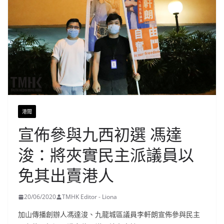
港聞
宣佈參與九西初選 馮達
浚：將夾實民主派議員以
免其出賣港人
20/06/2020
TMHK Editor - Liona
加山傳播創辦人馮達浚、九龍城區議員李軒朗宣佈參與民主