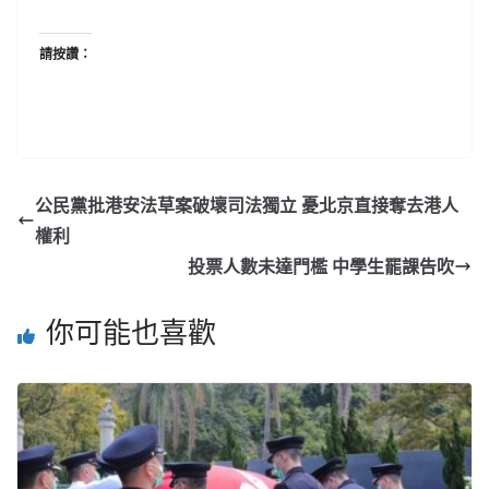
請按讚：
公民黨批港安法草案破壞司法獨立 憂北京直接奪去港人
權利
投票人數未達門檻 中學生罷課告吹
你可能也喜歡