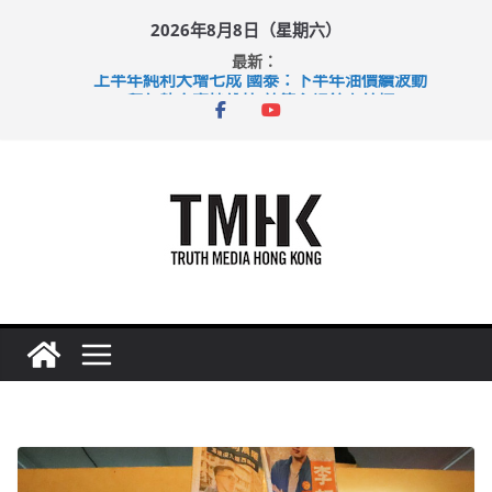
Skip
2026年8月8日（星期六）
to
最新：
content
上半年純利大增七成 國泰：下半年油價續波動
拜仁熱身賽挫維拉 啟德主場館奪錦標
性罪行修例獲九成支持 鄧炳強：爭取今屆任期內完成立法
涉造假公屋富戶申報表 倉管員准保釋候訊
足球盛會次場激戰 祖雲達斯挫車路士