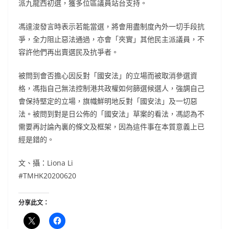
派九龍西初選，獲多位區議員站台支持。
馮達浚發言時表示若能當選，將會用盡制度內外一切手段抗
爭，全力阻止惡法通過，亦會「夾實」其他民主派議員，不
容許他們再出賣選民及抗爭者。
被問到會否擔心因反對「國安法」的立場而被取消參選資
格，馮指自己無法控制港共政權如何篩選候選人，強調自己
會保持堅定的立場，旗幟鮮明地反對「國安法」及一切惡
法。被問到對是日公佈的「國安法」草案的看法，馮認為不
需要再討論內裏的條文及框架，因為這件事在本質意義上已
經是錯的。
文、攝：Liona Li
#TMHK20200620
分享此文：