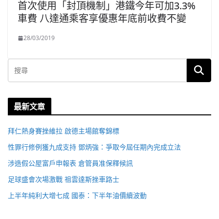
首次使用「封頂機制」港鐵今年可加3.3%
車費 八達通乘客享優惠年底前收費不變
28/03/2019
最新文章
拜仁熱身賽挫維拉 啟德主場館奪錦標
性罪行修例獲九成支持 鄧炳強：爭取今屆任期內完成立法
涉造假公屋富戶申報表 倉管員准保釋候訊
足球盛會次場激戰 祖雲達斯挫車路士
上半年純利大增七成 國泰：下半年油價續波動