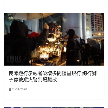
民陣遊行示威者破壞多間匯豐銀行 總行獅
子像被縱火警到場驅散
01/01/2020