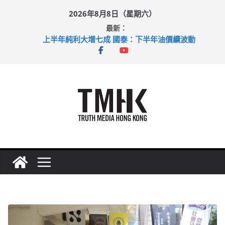
Skip
2026年8月8日（星期六）
to
最新：
content
上半年純利大增七成 國泰：下半年油價續波動
拜仁熱身賽挫維拉 啟德主場館奪錦標
性罪行修例獲九成支持 鄧炳強：爭取今屆任期內完成立法
涉造假公屋富戶申報表 倉管員准保釋候訊
足球盛會次場激戰 祖雲達斯挫車路士