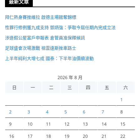
最新文章
拜仁熱身賽挫維拉 啟德主場館奪錦標
性罪行修例獲九成支持 鄧炳強：爭取今屆任期內完成立法
涉造假公屋富戶申報表 倉管員准保釋候訊
足球盛會次場激戰 祖雲達斯挫車路士
上半年純利大增七成 國泰：下半年油價續波動
2026 年 8 月
日
一
二
三
四
五
六
1
2
3
4
5
6
7
8
9
10
11
12
13
14
15
16
17
18
19
20
21
22