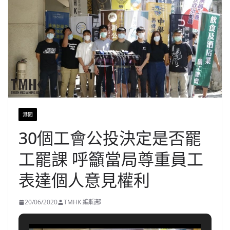
港聞
30個工會公投決定是否罷
工罷課 呼籲當局尊重員工
表達個人意見權利
20/06/2020
TMHK 編輯部