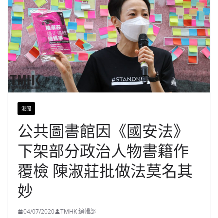
港聞
公共圖書館因《國安法》
下架部分政治人物書籍作
覆檢 陳淑莊批做法莫名其
妙
04/07/2020
TMHK 編輯部