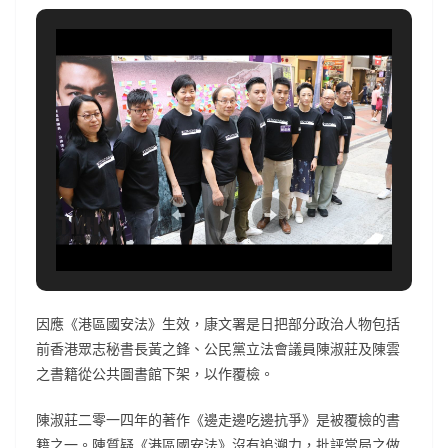
因應《港區國安法》生效，康文署是日把部分政治人物包括
前香港眾志秘書長黃之鋒、公民黨立法會議員陳淑莊及陳雲
之書籍從公共圖書館下架，以作覆檢。
陳淑莊二零一四年的著作《邊走邊吃邊抗爭》是被覆檢的書
籍之一。陳質疑《港區國安法》沒有追溯力，批評當局之做