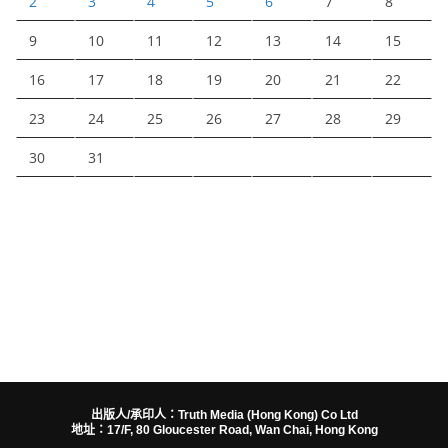
2
3
4
5
6
7
8
9
10
11
12
13
14
15
16
17
18
19
20
21
22
23
24
25
26
27
28
29
30
31
出版人/承印人：Truth Media (Hong Kong) Co Ltd
地址：17/F, 80 Gloucester Road, Wan Chai, Hong Kong