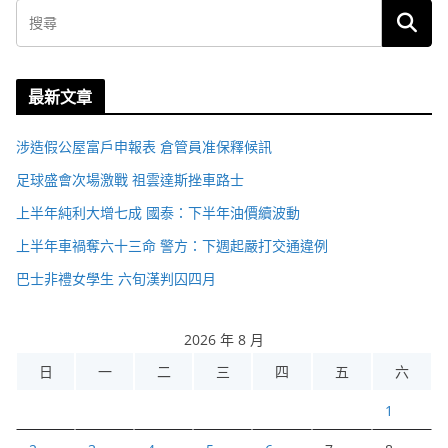
最新文章
涉造假公屋富戶申報表 倉管員准保釋候訊
足球盛會次場激戰 祖雲達斯挫車路士
上半年純利大增七成 國泰：下半年油價續波動
上半年車禍奪六十三命 警方：下週起嚴打交通違例
巴士非禮女學生 六旬漢判囚四月
2026 年 8 月
日
一
二
三
四
五
六
1