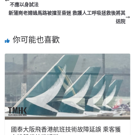
不應以身試法
新蒲崗老婦過馬路被撞至昏迷 救護人工呼吸拯救後將其
送院
你可能也喜歡
國泰大阪飛香港航班技術故障延誤 乘客獲