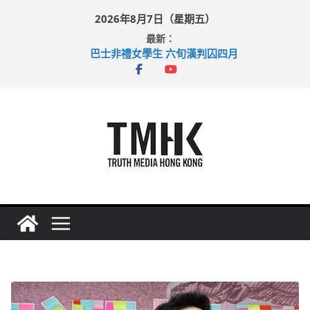
Skip
2026年8月7日（星期五）
to
最新：
content
巴士非禮女學生 六旬漢判囚四月
涉造假公屋富戶申報表 倉管員准保釋候訊
足球盛會次場激戰 祖雲達斯挫車路士
上半年純利大增七成 國泰：下半年油價續波動
上半年車禍奪六十三命 警方：下週起嚴打交通違例